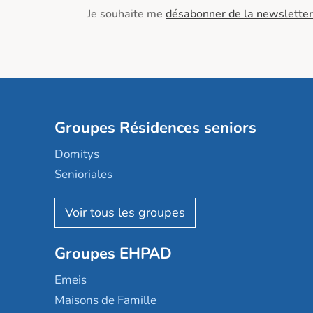
Je souhaite me
désabonner de la newsletter
Groupes Résidences seniors
Domitys
Senioriales
Nohée
Les Résidentiels
Ovelia
Groupes EHPAD
Mobicap
Domusvi
Emeis
Happy Senior
Maisons de Famille