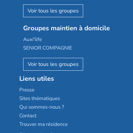
Espace et vie
Korian
Aquarelia
Emera
Nexity edenea
Colisée
Les jardins d'Arcadie
Groupes maintien à domicile
Groupe SOS
Occitalia
Le Noble Âge
Auxi'life
Appartseniors
Almage
SENIOR COMPAGNIE
Villa beausoleil
Pavonis santé
AGE D'OR Services
Reseda
Résidalya
Stella management
Groupe aplus
Liens utiles
Les villages d'or
Sérénys
Presse
Résidences services Villa Médicis
Sites thématiques
Qui sommes-nous ?
Contact
Trouver ma résidence