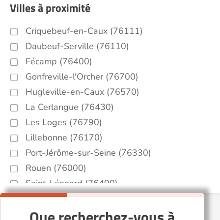
Villes à proximité
Criquebeuf-en-Caux (76111)
Daubeuf-Serville (76110)
Fécamp (76400)
Gonfreville-l'Orcher (76700)
Hugleville-en-Caux (76570)
La Cerlangue (76430)
Les Loges (76790)
Lillebonne (76170)
Port-Jérôme-sur-Seine (76330)
Rouen (76000)
Saint-Léonard (76400)
Saint-Nicolas-de-la-Taille (76170)
Que recherchez-vous à
Épretot (76430)