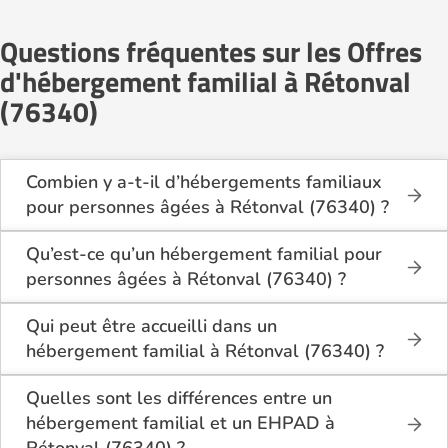
Questions fréquentes sur les Offres
d'hébergement familial à Rétonval
(76340)
Combien y a-t-il d’hébergements familiaux
pour personnes âgées à Rétonval (76340) ?
Sur Logement-seniors.com, on recense actuellement
1 hébergements familiaux pour personnes âgées à
Qu’est-ce qu’un hébergement familial pour
Rétonval (76340) en 2026.
personnes âgées à Rétonval (76340) ?
Ces structures offrent un cadre de vie chaleureux et
L’hébergement familial permet à une personne âgée
sécurisant, idéal pour les seniors souhaitant vivre
d’être accueillie au domicile d’un accueillant familial
Qui peut être accueilli dans un
dans un environnement plus intime que celui d’un
agréé par le département.
hébergement familial à Rétonval (76340) ?
établissement collectif.
Elle y bénéficie d’un cadre de vie convivial, de repas
Ce mode d’accueil s’adresse aux personnes âgées
partagés, d’une présence quotidienne et d’un
de plus de 60 ans, seules ou en couple, qui
Quelles sont les différences entre un
accompagnement personnalisé, tout en conservant
souhaitent vivre dans un cadre familial plutôt que
hébergement familial et un EHPAD à
une grande autonomie.
dans une structure médicalisée. Les personnes en