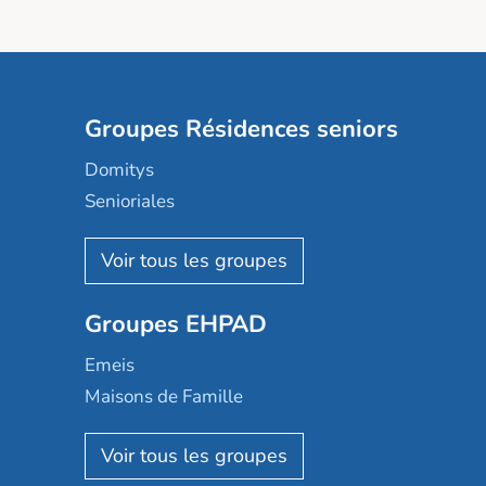
Groupes Résidences seniors
Domitys
Senioriales
Nohée
Les Résidentiels
Ovelia
Groupes EHPAD
Mobicap
Domusvi
Emeis
Happy Senior
Maisons de Famille
Espace et vie
Korian
Aquarelia
Emera
Nexity edenea