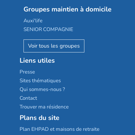
Colisée
Les jardins d'Arcadie
Groupes maintien à domicile
Groupe SOS
Occitalia
Le Noble Âge
Auxi'life
Appartseniors
Almage
SENIOR COMPAGNIE
Villa beausoleil
Pavonis santé
AGE D'OR Services
Reseda
Résidalya
Stella management
Groupe aplus
Liens utiles
Les villages d'or
Sérénys
Presse
Résidences services Villa Médicis
Sites thématiques
Qui sommes-nous ?
Contact
Trouver ma résidence
Plans du site
Plan EHPAD et maisons de retraite