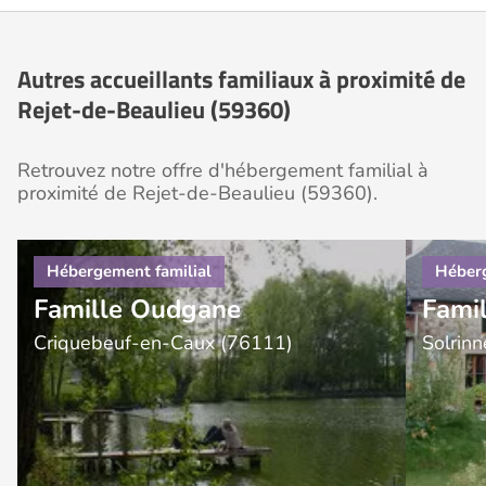
Autres accueillants familiaux à proximité de
Rejet-de-Beaulieu (59360)
Retrouvez notre offre d'hébergement familial à
proximité de Rejet-de-Beaulieu (59360).
Famille Oudgane
Famil
Criquebeuf-en-Caux (76111)
Solrin