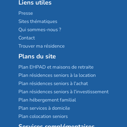
Liens utiles
Les villages d'or
Sérénys
Presse
Résidences services Villa Médicis
Sites thématiques
Qui sommes-nous ?
Contact
Trouver ma résidence
Plans du site
Plan EHPAD et maisons de retraite
Plan résidences seniors à la location
Plan résidences seniors à l'achat
Plan résidences seniors à l'investissement
Plan hébergement familial
Plan services à domicile
Plan colocation seniors
Services complémentaires