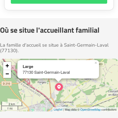
Où se situe l'accueillant familial
La famille d'accueil se situe à Saint-Germain-Laval
(77130).
×
+
Large
77130 Saint-Germain-Laval
−
2 km
1 mi
Leaflet
| Map data ©
OpenStreetMap
contributors