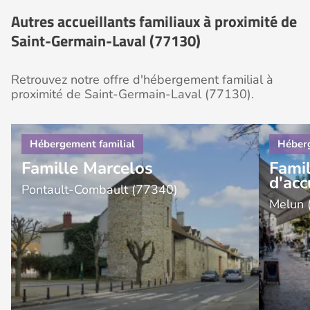
Autres accueillants familiaux à proximité de
Saint-Germain-Laval (77130)
Retrouvez notre offre d'hébergement familial à
proximité de Saint-Germain-Laval (77130).
Famille Marcelos
Fami
d'acc
Pontault-Combault (77340)
Melun 