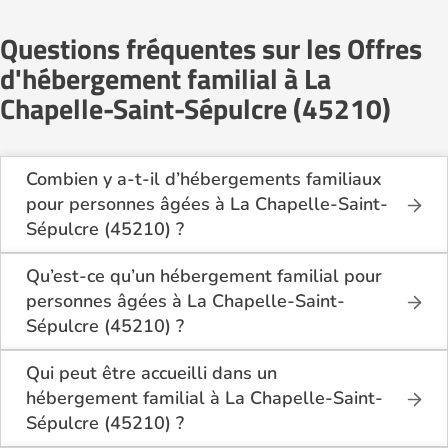
Questions fréquentes sur les Offres
d'hébergement familial à La
Chapelle-Saint-Sépulcre (45210)
Combien y a-t-il d’hébergements familiaux
pour personnes âgées à La Chapelle-Saint-
Sépulcre (45210) ?
Sur Logement-seniors.com, on recense actuellement
2 hébergements familiaux pour personnes âgées à
Qu’est-ce qu’un hébergement familial pour
La Chapelle-Saint-Sépulcre (45210) en 2026.
personnes âgées à La Chapelle-Saint-
Ces structures offrent un cadre de vie chaleureux et
Sépulcre (45210) ?
sécurisant, idéal pour les seniors souhaitant vivre
L’hébergement familial permet à une personne âgée
dans un environnement plus intime que celui d’un
d’être accueillie au domicile d’un accueillant familial
Qui peut être accueilli dans un
établissement collectif.
agréé par le département.
hébergement familial à La Chapelle-Saint-
Elle y bénéficie d’un cadre de vie convivial, de repas
Sépulcre (45210) ?
partagés, d’une présence quotidienne et d’un
Ce mode d’accueil s’adresse aux personnes âgées