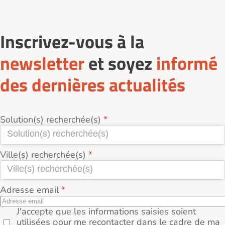
Des temps de loisirs, de sorties et d’échanges
Vous pouvez contacter directement l’accueillant pour
contribuent à maintenir le lien social.
échanger sur les besoins et convenir d’une visite
préalable.
Inscrivez-vous à la
newsletter
et soyez
informé
des dernières actualités
Solution(s) recherchée(s)
Ville(s) recherchée(s)
Adresse email
J'accepte que les informations saisies soient
utilisées pour me recontacter dans le cadre de ma