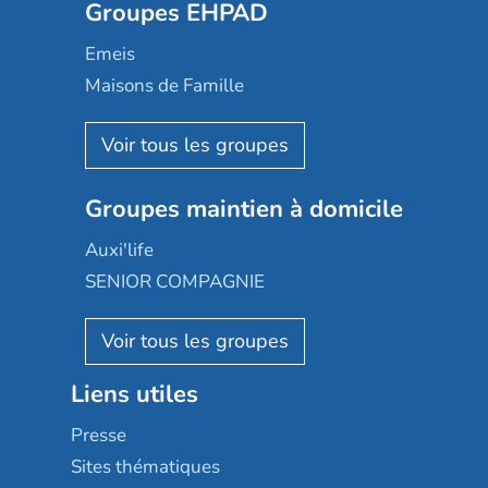
Groupes EHPAD
Mobicap
Domusvi
Emeis
Happy Senior
Maisons de Famille
Espace et vie
Korian
Aquarelia
Emera
Nexity edenea
Colisée
Les jardins d'Arcadie
Groupes maintien à domicile
Groupe SOS
Occitalia
Le Noble Âge
Auxi'life
Appartseniors
Almage
SENIOR COMPAGNIE
Villa beausoleil
Pavonis santé
AGE D'OR Services
Reseda
Résidalya
Stella management
Groupe aplus
Liens utiles
Les villages d'or
Sérénys
Presse
Résidences services Villa Médicis
Sites thématiques