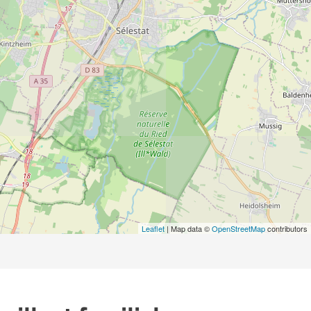
Leaflet
| Map data ©
OpenStreetMap
contributors