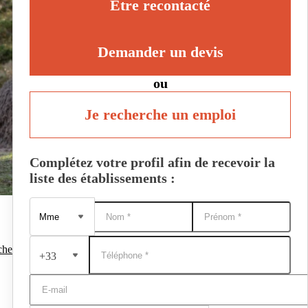
Être recontacté
Demander un devis
ou
Je recherche un emploi
Complétez votre profil afin de recevoir la
liste des établissements :
che
+33