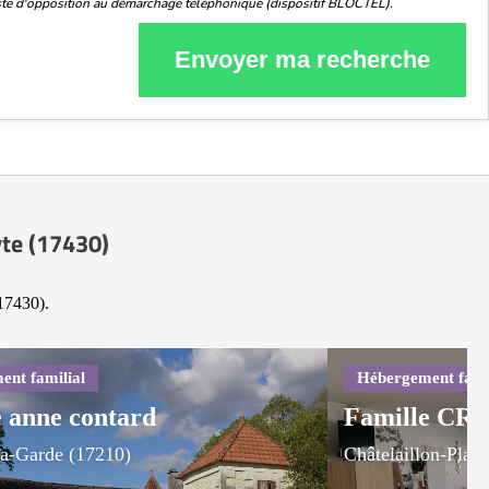
liste d'opposition au démarchage téléphonique (dispositif BLOCTEL).
Envoyer ma recherche
yte (17430)
(17430).
 anne contard
Famille CR
la-Garde (17210)
Châtelaillon-Plag