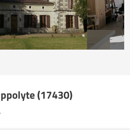
ippolyte (17430)
.