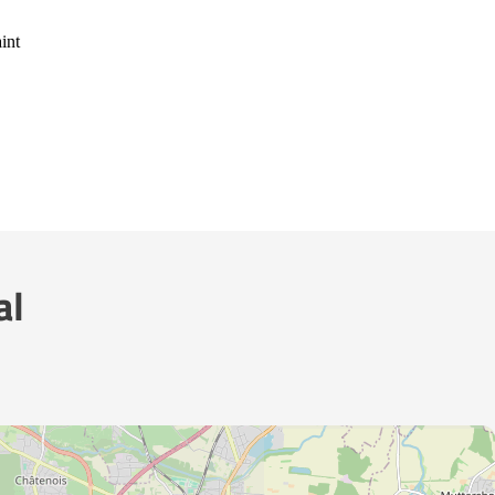
int
al