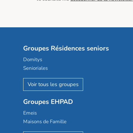
Groupes Résidences seniors
Domitys
Senioriales
Nohée
Les Résidentiels
Ovelia
Groupes EHPAD
Mobicap
Domusvi
Emeis
Happy Senior
Maisons de Famille
Espace et vie
Korian