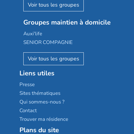
Aquarelia
Emera
Nexity edenea
Colisée
Les jardins d'Arcadie
Groupes maintien à domicile
Groupe SOS
Occitalia
Le Noble Âge
Auxi'life
Appartseniors
Almage
SENIOR COMPAGNIE
Villa beausoleil
Pavonis santé
AGE D'OR Services
Reseda
Résidalya
Stella management
Groupe aplus
Liens utiles
Les villages d'or
Sérénys
Presse
Résidences services Villa Médicis
Sites thématiques
Qui sommes-nous ?
Contact
Trouver ma résidence
Plans du site