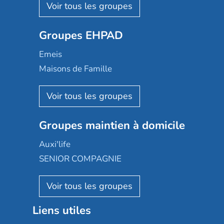
Les Résidentiels
Ovelia
Groupes EHPAD
Mobicap
Domusvi
Emeis
Happy Senior
Maisons de Famille
Espace et vie
Korian
Aquarelia
Emera
Nexity edenea
Colisée
Les jardins d'Arcadie
Groupes maintien à domicile
Groupe SOS
Occitalia
Le Noble Âge
Auxi'life
Appartseniors
Almage
SENIOR COMPAGNIE
Villa beausoleil
Pavonis santé
AGE D'OR Services
Reseda
Résidalya
Stella management
Groupe aplus
Liens utiles
Les villages d'or