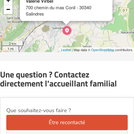
+
Valérie Virbel
700 chemin du mas Conil - 30340
−
Salindres
2 km
1 mi
Leaflet
| Map data ©
OpenStreetMap
contributors
Une question ? Contactez
directement l'accueillant familial
Que souhaitez-vous faire ?
Être recontacté