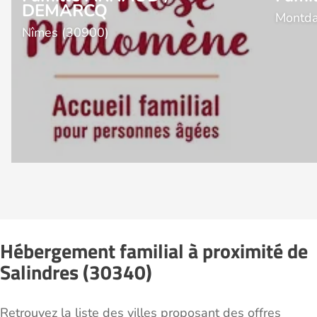
DEMARCQ
Montda
Nîmes (30900)
Hébergement familial à proximité de
Salindres (30340)
Retrouvez la liste des villes proposant des offres