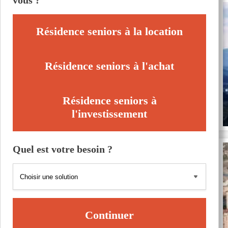
vous ?
Résidence seniors à la location
Résidence seniors à l'achat
Résidence seniors à
l'investissement
Quel est votre besoin ?
Continuer