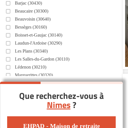
Barjac (30430)
Beaucaire (30300)
Beauvoisin (30640)
Bessèges (30160)
Boisset-et-Gaujac (30140)
Laudun-l'Ardoise (30290)
Les Plans (30340)
Les Salles-du-Gardon (30110)
Lédenon (30210)
Marguerittes (30320)
Montdardier (30120)
Mus (30121)
Que recherchez-vous à
Quissac (30260)
Nimes
?
Saint-Gilles (30800)
Saint-Julien-les-Rosiers (30340)
Saint-Privat-des-Vieux (30340)
EHPAD - Maison de retraite