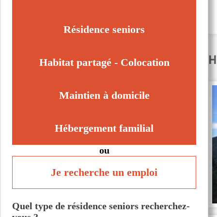
Salindres (30340)
Tavel (30126)
Résidence seniors
H
Habitat partagé - Colocation
Maintien à domicile
Hébergement familial
ou
Je recherche un emploi
Quel type de résidence seniors recherchez-