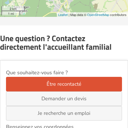
2 km
1 mi
Leaflet
| Map data ©
OpenStreetMap
contributors
Une question ? Contactez
directement l'accueillant familial
Que souhaitez-vous faire ?
Être recontacté
Demander un devis
Je recherche un emploi
Renseignez vos coordonnées