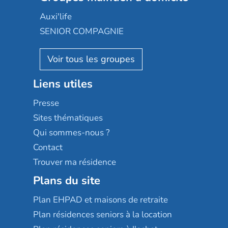
Occitalia
Le Noble Âge
Auxi'life
Appartseniors
Almage
SENIOR COMPAGNIE
Villa beausoleil
Pavonis santé
AGE D'OR Services
Reseda
Résidalya
Stella management
Groupe aplus
Liens utiles
Les villages d'or
Sérénys
Presse
Résidences services Villa Médicis
Sites thématiques
Qui sommes-nous ?
Contact
Trouver ma résidence
Plans du site
Plan EHPAD et maisons de retraite
Plan résidences seniors à la location