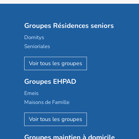
Groupes Résidences seniors
Domitys
Senioriales
Nohée
Les Résidentiels
Ovelia
Groupes EHPAD
Mobicap
Domusvi
Emeis
Happy Senior
Maisons de Famille
Espace et vie
Korian
Aquarelia
Emera
Nexity edenea
Colisée
Les jardins d'Arcadie
Groupes maintien à domicile
Groupe SOS