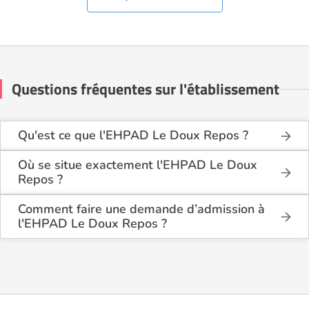
Questions fréquentes sur l'établissement
Qu'est ce que l'EHPAD Le Doux Repos ?
L'EHPAD Le Doux Repos est une maison de retraite
médicalisée de type hébergement permanent,
Où se situe exactement l'EHPAD Le Doux
accueil de jour , située à Commercy (55200).
Repos ?
L'EHPAD Le Doux Repos est situé 90 Rue Des
Capucins à Commercy (55200), dans la Meuse (55).
Comment faire une demande d’admission à
l'EHPAD Le Doux Repos ?
La demande s’effectue directement via le formulaire
de contact disponible sur Logement-seniors.com.
Après réception, un conseiller reprend contact pour
présenter en détail les disponibilités, les services,
les coûts et les démarches administratives