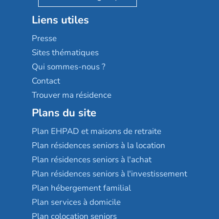
Stella management
Groupe aplus
Liens utiles
Les villages d'or
Sérénys
Presse
Résidences services Villa Médicis
Sites thématiques
Qui sommes-nous ?
Contact
Trouver ma résidence
Plans du site
Plan EHPAD et maisons de retraite
Plan résidences seniors à la location
Plan résidences seniors à l'achat
Plan résidences seniors à l'investissement
Plan hébergement familial
Plan services à domicile
Plan colocation seniors