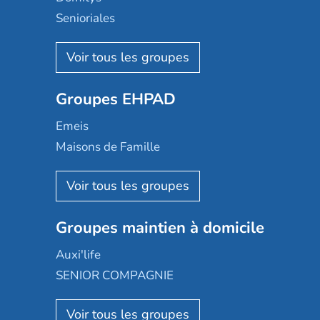
Senioriales
Nohée
Les Résidentiels
Ovelia
Groupes EHPAD
Mobicap
Domusvi
Emeis
Happy Senior
Maisons de Famille
Espace et vie
Korian
Aquarelia
Emera
Nexity edenea
Colisée
Les jardins d'Arcadie
Groupes maintien à domicile
Groupe SOS
Occitalia
Le Noble Âge
Auxi'life
Appartseniors
Almage
SENIOR COMPAGNIE
Villa beausoleil
Pavonis santé
AGE D'OR Services
Reseda
Résidalya