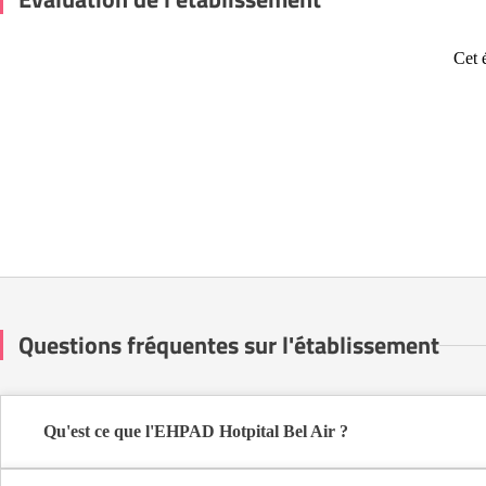
Cet 
Questions fréquentes sur l'établissement
Qu'est ce que l'EHPAD Hotpital Bel Air ?
L'EHPAD Hotpital Bel Air est une maison de retraite médicalisée 
sur-Logne (44650).