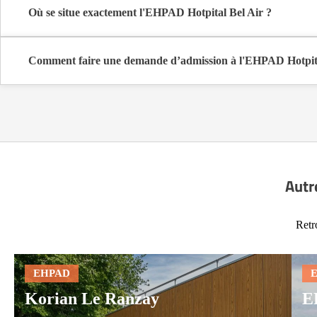
Où se situe exactement l'EHPAD Hotpital Bel Air ?
L'EHPAD Hotpital Bel Air est situé 23 Bel Air Bp 4 à Corcoué-sur
Comment faire une demande d’admission à l'EHPAD Hotpita
La demande s’effectue directement via le formulaire de contact dispo
coûts et les démarches administratives nécessaires.
Autr
Retr
Korian Le Ranzay
E