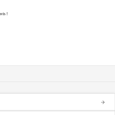
vis !
ement permanent, habilitée à l'aide sociale, située à Corcoué-