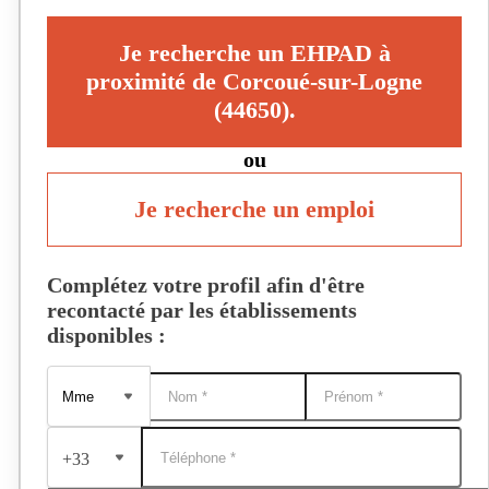
Je recherche un EHPAD à
proximité de Corcoué-sur-Logne
(44650).
ou
Je recherche un emploi
Complétez votre profil afin d'être
recontacté par les établissements
disponibles :
+33