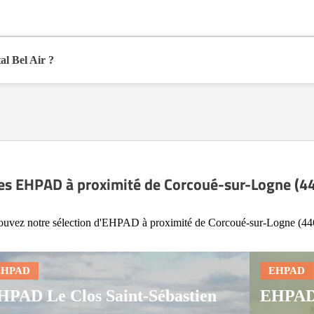
-Logne (44650), en Loire Atlantique (44).
l Bel Air ?
nible sur Logement-seniors.com. Après réception, un conseiller reprend c
es EHPAD à proximité de Corcoué-sur-Logne (4
ouvez notre sélection d'EHPAD à proximité de Corcoué-sur-Logne (44
HPAD Le Clos Saint-Sébastien
EHPAD 