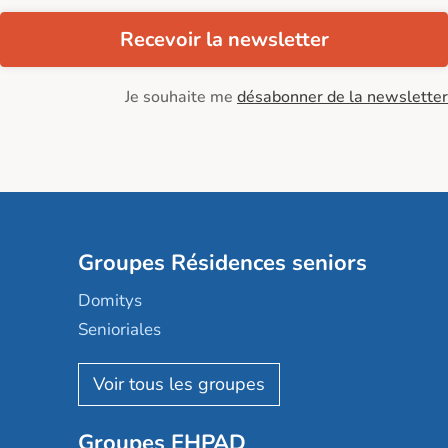
Recevoir la newsletter
Je souhaite me
désabonner de la newsletter
Groupes Résidences seniors
Domitys
Senioriales
Nohée
Les Résidentiels
Ovelia
Groupes EHPAD
Mobicap