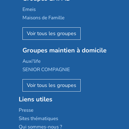
Domusvi
Emeis
Happy Senior
Maisons de Famille
Espace et vie
Korian
Aquarelia
Emera
Nexity edenea
Colisée
Les jardins d'Arcadie
Groupes maintien à domicile
Groupe SOS
Occitalia
Le Noble Âge
Auxi'life
Appartseniors
Almage
SENIOR COMPAGNIE
Villa beausoleil
Pavonis santé
AGE D'OR Services
Reseda
Résidalya
Stella management
Groupe aplus
Liens utiles
Les villages d'or
Sérénys
Presse
Résidences services Villa Médicis
Sites thématiques
Qui sommes-nous ?