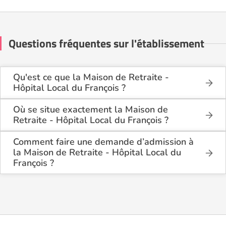
Questions fréquentes sur l'établissement
Qu'est ce que la Maison de Retraite -
Hôpital Local du François ?
La Maison de Retraite - Hôpital Local du François
est une maison de retraite médicalisée de type
Où se situe exactement la Maison de
USLD (Unité de Soins Longue Durée), hébergement
Retraite - Hôpital Local du François ?
permanent, habilitée à l'aide sociale, située à Le
La Maison de Retraite - Hôpital Local du François
François (97240).
est située Rue Perrinon à Le François (97240),
Comment faire une demande d’admission à
en Martinique (972).
la Maison de Retraite - Hôpital Local du
François ?
La demande s’effectue directement via le formulaire
de contact disponible sur Logement-seniors.com.
Après réception, un conseiller reprend contact pour
présenter en détail les disponibilités, les services,
les coûts et les démarches administratives