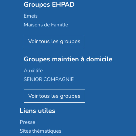
Groupes EHPAD
Mobicap
Domusvi
Emeis
Happy Senior
Maisons de Famille
Espace et vie
Korian
Aquarelia
Emera
Nexity edenea
Colisée
Les jardins d'Arcadie
Groupes maintien à domicile
Groupe SOS
Occitalia
Le Noble Âge
Auxi'life
Appartseniors
Almage
SENIOR COMPAGNIE
Villa beausoleil
Pavonis santé
AGE D'OR Services
Reseda
Résidalya
Stella management
Groupe aplus
Liens utiles
Les villages d'or
Sérénys
Presse
Résidences services Villa Médicis
Sites thématiques