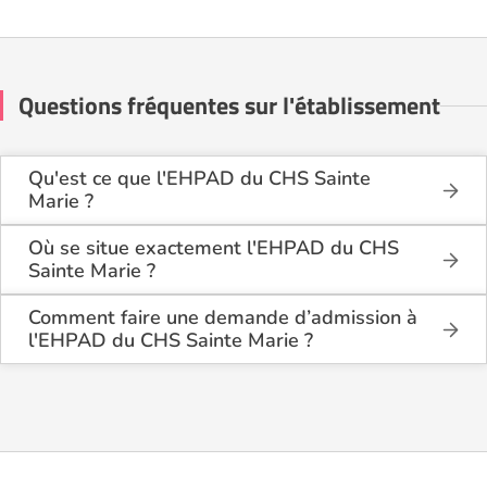
Questions fréquentes sur l'établissement
Qu'est ce que l'EHPAD du CHS Sainte
Marie ?
L'EHPAD du CHS Sainte Marie est une maison de
retraite médicalisée de type USLD (Unité de Soins
Où se situe exactement l'EHPAD du CHS
Longue Durée), hébergement permanent , située à
Sainte Marie ?
Le Puy-en-Velay (43000).
L'EHPAD du CHS Sainte Marie est situé Route de
Montredon à Le Puy-en-Velay (43000), en Haute
Comment faire une demande d’admission à
Loire (43).
l'EHPAD du CHS Sainte Marie ?
La demande s’effectue directement via le formulaire
de contact disponible sur Logement-seniors.com.
Après réception, un conseiller reprend contact pour
présenter en détail les disponibilités, les services,
les coûts et les démarches administratives
nécessaires.