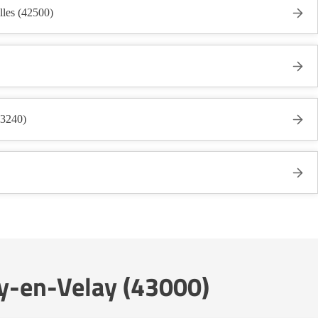
es (42500)
43240)
y-en-Velay (43000)