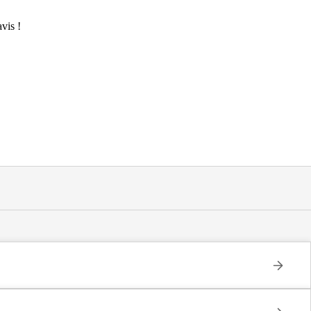
vis !
tuée à Le Puy-en-Velay (43000).