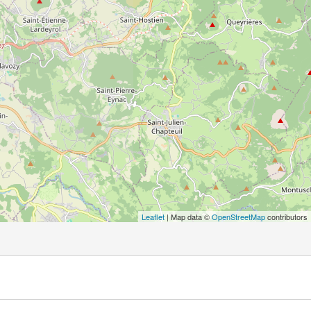
Leaflet
| Map data ©
OpenStreetMap
contributors