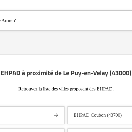
-Velay (43000), en Haute Loire (43).
e Anne ?
nible sur Logement-seniors.com. Après réception, un conseiller reprend c
EHPAD à proximité de Le Puy-en-Velay (43000)
Retrouvez la liste des villes proposant des EHPAD.
EHPAD Coubon (43700)