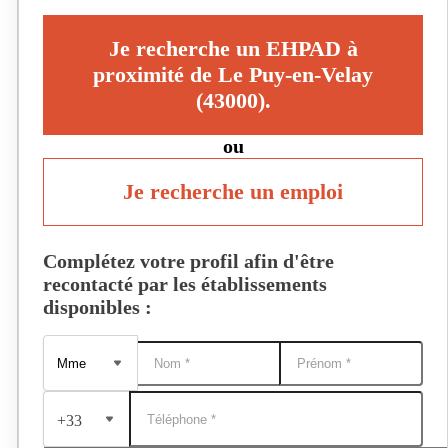
Je recherche un EHPAD à
proximité de Le Puy-en-Velay
(43000).
ou
Je recherche un emploi
Complétez votre profil afin d'être
recontacté par les établissements
disponibles :
+33