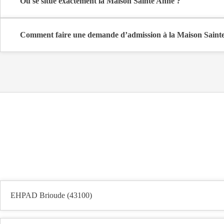
Où se situe exactement la Maison Sainte Anne ?
La Maison Sainte Anne est située Route De Montredon à Le Puy-en
Comment faire une demande d’admission à la Maison Saint
La demande s’effectue directement via le formulaire de contact dispo
coûts et les démarches administratives nécessaires.
EHPAD Brioude (43100)