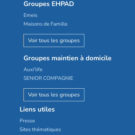
Groupes EHPAD
Mobicap
Domusvi
Emeis
Happy Senior
Maisons de Famille
Espace et vie
Korian
Aquarelia
Emera
Nexity edenea
Colisée
Les jardins d'Arcadie
Groupes maintien à domicile
Groupe SOS
Occitalia
Le Noble Âge
Auxi'life
Appartseniors
Almage
SENIOR COMPAGNIE
Villa beausoleil
Pavonis santé
AGE D'OR Services
Reseda
Résidalya
Stella management
Groupe aplus
Liens utiles
Les villages d'or
Sérénys
Presse
Résidences services Villa Médicis
Sites thématiques