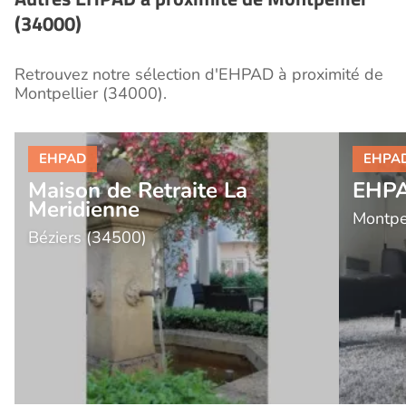
(34000)
Retrouvez notre sélection d'EHPAD à proximité de
Montpellier (34000).
Maison de Retraite La
EHPA
Meridienne
Montpe
Béziers (34500)