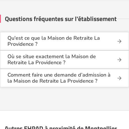
Questions fréquentes sur l'établissement
Qu'est ce que la Maison de Retraite La
Providence ?
La Maison de Retraite La Providence est une maison
de retraite médicalisée de type hébergement
Où se situe exactement la Maison de
permanent, hébergement temporaire , située à
Retraite La Providence ?
Montpellier (34000).
La Maison de Retraite La Providence est située 14
Rue De La Providence à Montpellier (34000), dans
Comment faire une demande d’admission à
l'Hérault (34).
la Maison de Retraite La Providence ?
La demande s’effectue directement via le formulaire
de contact disponible sur Logement-seniors.com.
Après réception, un conseiller reprend contact pour
présenter en détail les disponibilités, les services,
les coûts et les démarches administratives
nécessaires.
Autres EHPAD à proximité de Montpellier