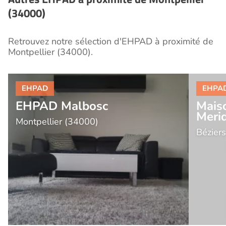
(34000)
Retrouvez notre sélection d'EHPAD à proximité de
Montpellier (34000).
EHPAD Malbosc
Maiso
Meri
Montpellier (34000)
Bézier