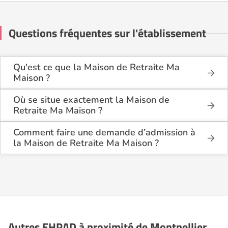
Questions fréquentes sur l'établissement
Qu'est ce que la Maison de Retraite Ma
Maison ?
La Maison de Retraite Ma Maison est une maison de
retraite médicalisée de type hébergement
Où se situe exactement la Maison de
permanent , située à Montpellier (34000).
Retraite Ma Maison ?
La Maison de Retraite Ma Maison est située 15 Rue
Ferdinand Fabre à Montpellier (34000), dans
Comment faire une demande d’admission à
l'Hérault (34).
la Maison de Retraite Ma Maison ?
La demande s’effectue directement via le formulaire
de contact disponible sur Logement-seniors.com.
Après réception, un conseiller reprend contact pour
présenter en détail les disponibilités, les services,
les coûts et les démarches administratives
nécessaires.
Autres EHPAD à proximité de Montpellier