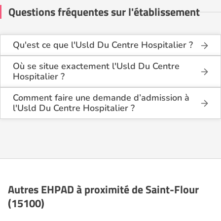
Questions fréquentes sur l'établissement
Qu'est ce que l'Usld Du Centre Hospitalier ?
L'Usld Du Centre Hospitalier est une maison de
retraite médicalisée de type USLD (Unité de Soins
Où se situe exactement l'Usld Du Centre
Longue Durée), hébergement permanent , située à
Hospitalier ?
Saint-Flour (15100).
L'Usld Du Centre Hospitalier est située 2 Rue Du
Docteur Mallet à Saint-Flour (15100), dans
Comment faire une demande d’admission à
le Cantal (15).
l'Usld Du Centre Hospitalier ?
La demande s’effectue directement via le formulaire
de contact disponible sur Logement-seniors.com.
Après réception, un conseiller reprend contact pour
présenter en détail les disponibilités, les services,
les coûts et les démarches administratives
nécessaires.
Autres EHPAD à proximité de Saint-Flour
(15100)