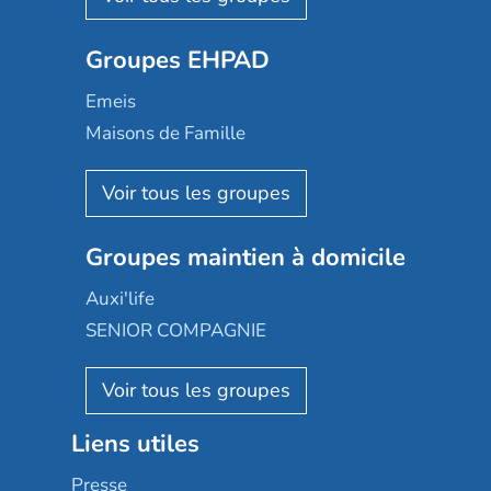
Ovelia
Groupes EHPAD
Mobicap
Domusvi
Emeis
Happy Senior
Maisons de Famille
Espace et vie
Korian
Aquarelia
Emera
Nexity edenea
Colisée
Les jardins d'Arcadie
Groupes maintien à domicile
Groupe SOS
Occitalia
Le Noble Âge
Auxi'life
Appartseniors
Almage
SENIOR COMPAGNIE
Villa beausoleil
Pavonis santé
AGE D'OR Services
Reseda
Résidalya
Stella management
Groupe aplus
Liens utiles
Les villages d'or
Sérénys
Presse