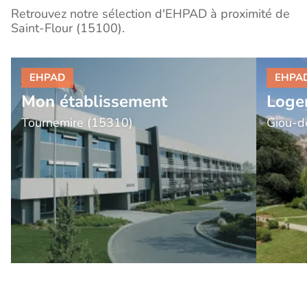
Retrouvez notre sélection d'EHPAD à proximité de
Saint-Flour (15100).
Mon établissement
Loge
Tournemire (15310)
Giou-