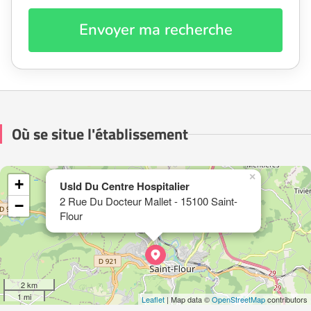
Envoyer ma recherche
Où se situe l'établissement
×
+
Usld Du Centre Hospitalier
2 Rue Du Docteur Mallet - 15100 Saint-
−
Flour
2 km
1 mi
Leaflet
| Map data ©
OpenStreetMap
contributors