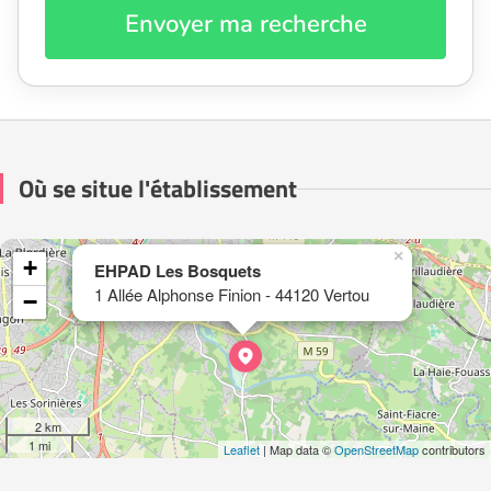
Envoyer ma recherche
Où se situe l'établissement
×
+
EHPAD Les Bosquets
1 Allée Alphonse Finion - 44120 Vertou
−
2 km
1 mi
Leaflet
| Map data ©
OpenStreetMap
contributors