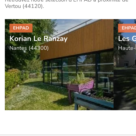
Vertou (44120).
Korian Le Ranzay
Les 
Nantes (44300)
Haute-