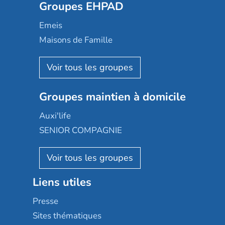
Groupes EHPAD
Mobicap
Domusvi
Emeis
Happy Senior
Maisons de Famille
Espace et vie
Korian
Aquarelia
Emera
Nexity edenea
Colisée
Les jardins d'Arcadie
Groupes maintien à domicile
Groupe SOS
Occitalia
Le Noble Âge
Auxi'life
Appartseniors
Almage
SENIOR COMPAGNIE
Villa beausoleil
Pavonis santé
AGE D'OR Services
Reseda
Résidalya
Stella management
Groupe aplus
Liens utiles
Les villages d'or
Sérénys
Presse
Résidences services Villa Médicis
Sites thématiques