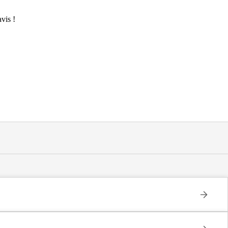
vis !
poraire , située à Viry-Châtillon (91170).