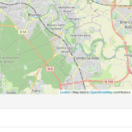
Leaflet
| Map data ©
OpenStreetMap
contributors