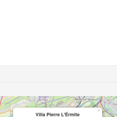
×
Villa Pierre L'Érmite