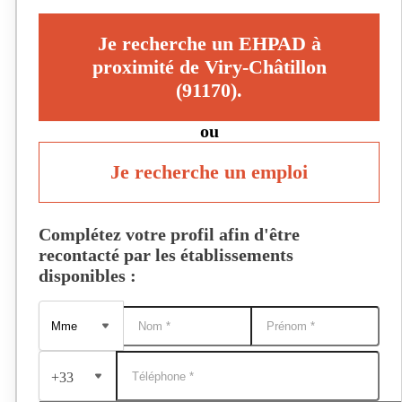
Je recherche un EHPAD à
proximité de Viry-Châtillon
(91170).
ou
Je recherche un emploi
Complétez votre profil afin d'être
recontacté par les établissements
disponibles :
+33