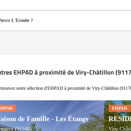
-Châtillon (91170), dans l'Essonne (91).
ierre L'Érmite ?
nible sur Logement-seniors.com. Après réception, un conseiller reprend c
tres EHPAD à proximité de Viry-Châtillon (911
trouvez notre sélection d'EHPAD à proximité de Viry-Châtillon (9117
aison de Famille - Les Étangs
RESID
nnecy (91540)
Viry-Châti