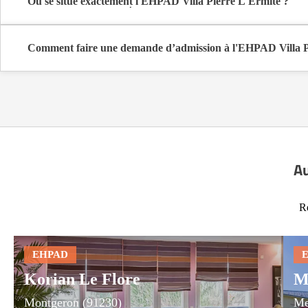
Où se situe exactement l'EHPAD Villa Pierre L'Érmite ?
L'EHPAD Villa Pierre L'Érmite est situé 1 Rue De Châtillon à Viry
Comment faire une demande d’admission à l'EHPAD Villa P
La demande s’effectue directement via le formulaire de contact dispo
coûts et les démarches administratives nécessaires.
Au
Re
Korian Le Flore
M
Montgeron (91230)
Me