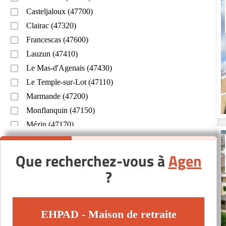
Casteljaloux (47700)
Clairac (47320)
Francescas (47600)
Lauzun (47410)
Le Mas-d'Agenais (47430)
Le Temple-sur-Lot (47110)
Marmande (47200)
Monflanquin (47150)
Mézin (47170)
Penne-d'Agenais (47140)
Port-Sainte-Marie (47130)
Que recherchez-vous à
Agen
Saint-Hilaire-de-Lusignan (47450)
?
Sainte-Bazeille (47180)
Samazan (47250)
Tonneins (47400)
EHPAD - Maison de retraite
Verteuil-d'Agenais (47260)