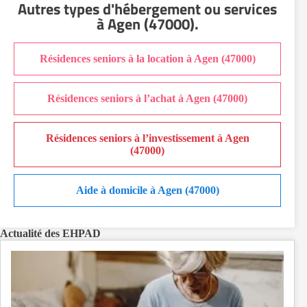
Autres types d'hébergement ou services
EHPAD Nice
à Agen (47000)
.
EHPAD Paris
EHPAD Royan
Résidences seniors à la location à Agen (47000)
EHPAD Saint-Etienne
EHPAD Toulouse
Résidences seniors à l’achat à Agen (47000)
EHPAD Tours
EHPAD Troyes
Résidences seniors à l’investissement à Agen
Recherche par ville
(47000)
Aide à domicile à Agen (47000)
Actualité des EHPAD