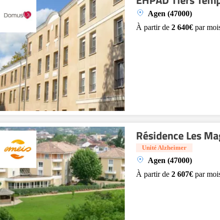
EHPAD Tiers Temp
Agen (47000)
À partir de
2 640€
par moi
Résidence Les Ma
Unité Alzheimer
Agen (47000)
À partir de
2 607€
par moi