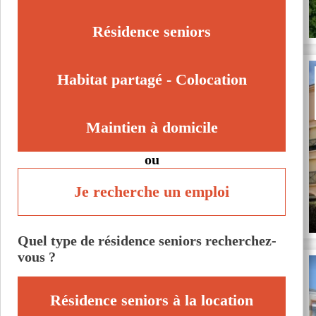
Villeneuve-sur-Lot (47300)
Résidence seniors
Habitat partagé - Colocation
Maintien à domicile
ou
Je recherche un emploi
Quel type de résidence seniors recherchez-
vous ?
Résidence seniors à la location