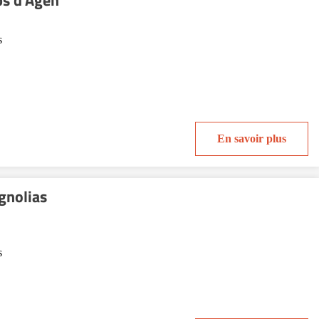
s d'Agen
s
En savoir plus
gnolias
s