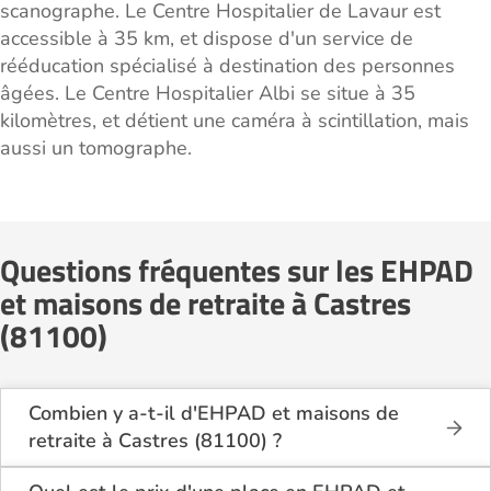
scanographe. Le Centre Hospitalier de Lavaur est
accessible à 35 km, et dispose d'un service de
rééducation spécialisé à destination des personnes
âgées. Le Centre Hospitalier Albi se situe à 35
kilomètres, et détient une caméra à scintillation, mais
aussi un tomographe.
Questions fréquentes sur les EHPAD
et maisons de retraite à Castres
(81100)
Combien y a-t-il d'EHPAD et maisons de
retraite à Castres (81100) ?
Sur le site Logement-seniors.com, on recense
actuellement 6 EHPAD et maisons de retraite à