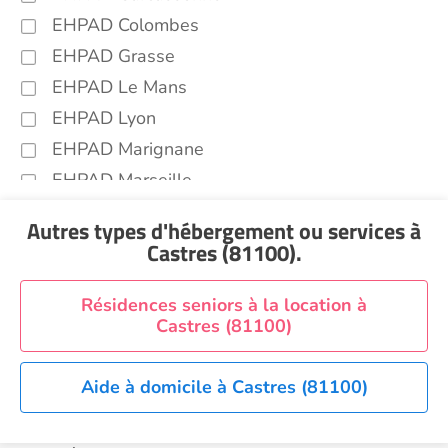
EHPAD Colombes
EHPAD Grasse
EHPAD Le Mans
EHPAD Lyon
EHPAD Marignane
EHPAD Marseille
EHPAD Montpellier
Autres types d'hébergement ou services
à
EHPAD Nantes
Castres (81100)
.
EHPAD Nice
EHPAD Paris
Résidences seniors à la location à
Castres (81100)
EHPAD Royan
EHPAD Saint-Etienne
Aide à domicile à Castres (81100)
EHPAD Toulouse
EHPAD Tours