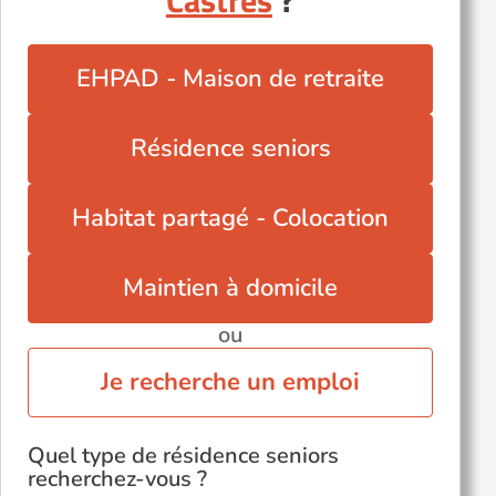
Castres
?
Puylaurens (81700)
Saint-Amans-Soult (81240)
EHPAD - Maison de retraite
Saint-Benoît-de-Carmaux (81400)
Saïx (81710)
Résidence seniors
Trébas (81340)
Valence-d'Albigeois (81340)
Habitat partagé - Colocation
Maintien à domicile
ou
Je recherche un emploi
Quel type de résidence seniors
recherchez-vous ?