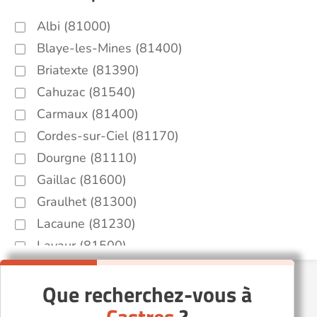
Albi (81000)
Blaye-les-Mines (81400)
Briatexte (81390)
Cahuzac (81540)
Carmaux (81400)
Cordes-sur-Ciel (81170)
Dourgne (81110)
Gaillac (81600)
Graulhet (81300)
Lacaune (81230)
Lavaur (81500)
Lescure-d'Albigeois (81380)
Que recherchez-vous à
Mazamet (81200)
Monestiés (81640)