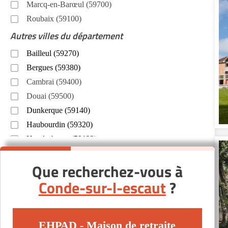
Marcq-en-Barœul (59700)
Roubaix (59100)
Autres villes du département
Bailleul (59270)
Bergues (59380)
Cambrai (59400)
Douai (59500)
Dunkerque (59140)
Haubourdin (59320)
Hondschoote (59122)
Le Quesnoy (59530)
Que recherchez-vous à
Lille (59000)
Conde-sur-l-escaut
?
Loos (59120)
Maubeuge (59600)
Saint-Amand-les-Eaux (59230)
EHPAD - Maison de retraite
Saint-Saulve (59880)