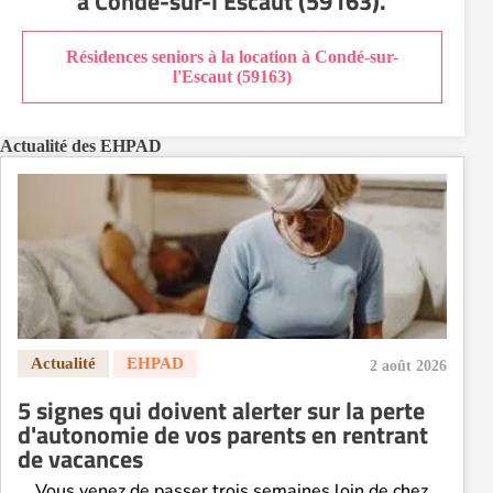
à Condé-sur-l'Escaut (59163)
.
EHPAD Paris
EHPAD Royan
Résidences seniors à la location à Condé-sur-
EHPAD Saint-Etienne
l'Escaut (59163)
EHPAD Toulouse
EHPAD Tours
Actualité des EHPAD
EHPAD Troyes
Recherche par ville
2 août 2026
5 signes qui doivent alerter sur la perte
d'autonomie de vos parents en rentrant
de vacances
Vous venez de passer trois semaines loin de chez