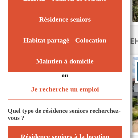
Tourcoing (59200)
Valenciennes (59300)
Résidence seniors
Villeneuve-d'Ascq (59491)
Wasquehal (59290)
EH
Habitat partagé - Colocation
Maintien à domicile
ou
Je recherche un emploi
Quel type de résidence seniors recherchez-
vous ?
Résidence seniors à la location