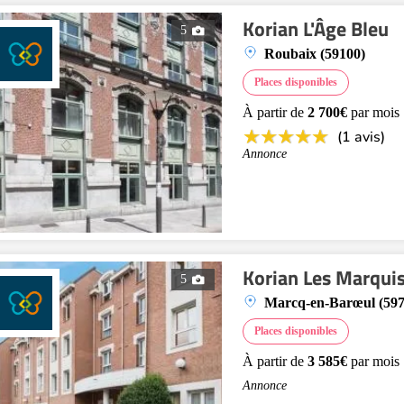
Korian L'Âge Bleu
5
Roubaix (59100)
Places disponibles
À partir de
2 700€
par mois
(1 avis)
Annonce
Korian Les Marqui
5
Marcq-en-Barœul (597
Places disponibles
À partir de
3 585€
par mois
Annonce