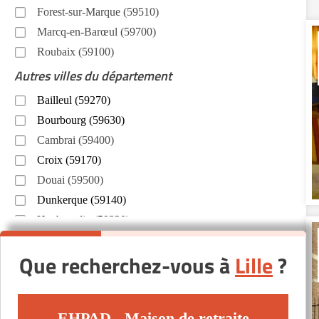
Forest-sur-Marque (59510)
Marcq-en-Barœul (59700)
Roubaix (59100)
Autres villes du département
Bailleul (59270)
Bourbourg (59630)
Cambrai (59400)
Croix (59170)
Douai (59500)
Dunkerque (59140)
Haubourdin (59320)
Hondschoote (59122)
Que recherchez-vous à
Lille
?
Le Quesnoy (59530)
Loos (59120)
Maubeuge (59600)
EHPAD - Maison de retraite