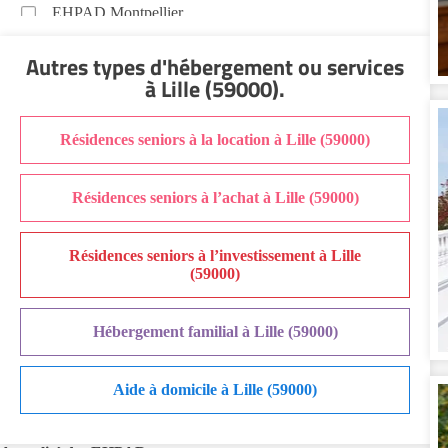
EHPAD Montpellier
EHPAD Nantes
Autres types d'hébergement ou services
EHPAD Nice
à Lille (59000)
.
EHPAD Paris
EHPAD Royan
Résidences seniors à la location à Lille (59000)
EHPAD Saint-Etienne
EHPAD Toulouse
Résidences seniors à l’achat à Lille (59000)
EHPAD Tours
EHPAD Troyes
Résidences seniors à l’investissement à Lille
Recherche par ville
(59000)
Hébergement familial à Lille (59000)
Aide à domicile à Lille (59000)