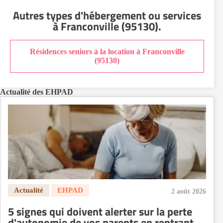
EHPAD Nantes
Autres types d'hébergement ou services
EHPAD Nice
à Franconville (95130)
.
EHPAD Paris
EHPAD Royan
Résidences seniors à la location à Franconville
EHPAD Saint-Etienne
(95130)
EHPAD Toulouse
EHPAD Tours
Actualité des EHPAD
EHPAD Troyes
Recherche par ville
2 août 2026
5 signes qui doivent alerter sur la perte
d'autonomie de vos parents en rentrant