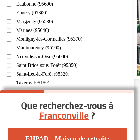
Eaubonne (95600)
Ennery (95300)
Margency (95580)
Marines (95640)
Montigny-lès-Cormeilles (95370)
Montmorency (95160)
Neuville-sur-Oise (95000)
Saint-Brice-sous-Forêt (95350)
Saint-Leu-la-Forêt (95320)
Taverny (95150)
Us (95450)
Que recherchez-vous à
Franconville
?
EHPAD - Maison de retraite