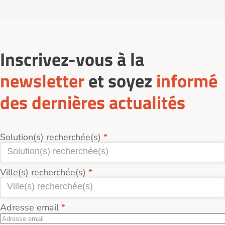
prestations de confort, tandis que les
présence éventuelle d’une unité Alzheimer.
sur Logement-seniors.com.
établissements publics affichent des tarifs plus
Consulter les avis des familles et résidents sur
accessibles.
Logement-seniors.com.
Inscrivez-vous à la
newsletter
et soyez
informé
des dernières actualités
Solution(s) recherchée(s)
Ville(s) recherchée(s)
Adresse email