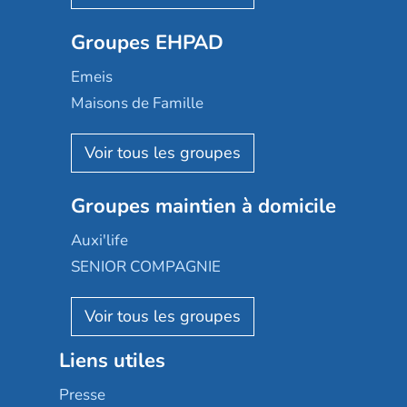
Ovelia
Groupes EHPAD
Mobicap
Domusvi
Emeis
Happy Senior
Maisons de Famille
Espace et vie
Korian
Aquarelia
Emera
Nexity edenea
Colisée
Les jardins d'Arcadie
Groupes maintien à domicile
Groupe SOS
Occitalia
Le Noble Âge
Auxi'life
Appartseniors
Almage
SENIOR COMPAGNIE
Villa beausoleil
Pavonis santé
AGE D'OR Services
Reseda
Résidalya
Stella management
Groupe aplus
Liens utiles
Les villages d'or
Sérénys
Presse