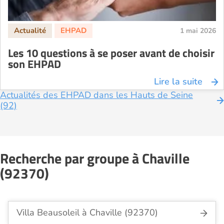
EHPAD Saint-Etienne
EHPAD Toulouse
1 mai 2026
EHPAD Tours
Les 10 questions à se poser avant de choisir
EHPAD Troyes
son EHPAD
Recherche par ville
Lire la suite
Actualités des EHPAD dans les Hauts de Seine
(92)
Recherche par groupe à Chaville
(92370)
Villa Beausoleil à Chaville (92370)