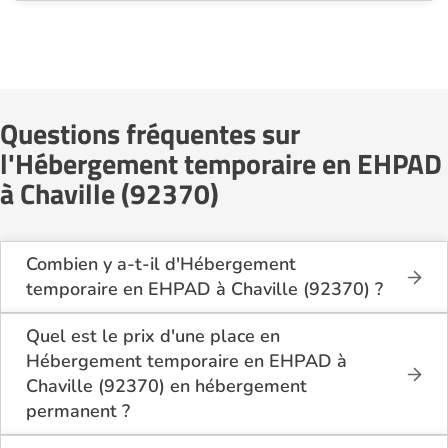
Questions fréquentes sur
l'Hébergement temporaire en EHPAD
à Chaville (92370)
Combien y a-t-il d'Hébergement
temporaire en EHPAD à Chaville (92370) ?
Sur le site Logement-seniors.com, on recense
actuellement 2 Hébergement temporaire en EHPAD
Quel est le prix d'une place en
à Chaville (92370).
Hébergement temporaire en EHPAD à
Chaville (92370) en hébergement
permanent ?
En hébergement permanent, le tarif minimum en