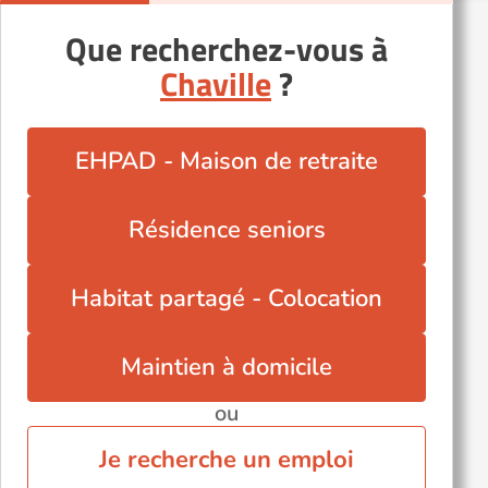
Fontenay-aux-Roses (92260)
Que recherchez-vous à
Garches (92380)
Chaville
?
Gennevilliers (92230)
La Garenne-Colombes (92250)
Neuilly-sur-Seine (92200)
EHPAD - Maison de retraite
Rueil-Malmaison (92500)
Saint-Cloud (92210)
Résidence seniors
Sceaux (92330)
Suresnes (92150)
Habitat partagé - Colocation
Sèvres (92310)
Vanves (92170)
Maintien à domicile
ou
Je recherche un emploi