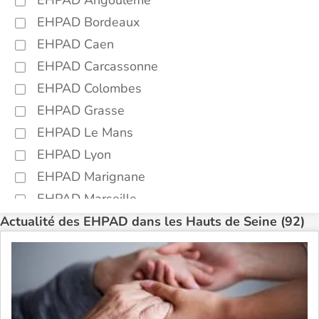
EHPAD Angoulême
EHPAD Bordeaux
EHPAD Caen
EHPAD Carcassonne
EHPAD Colombes
EHPAD Grasse
EHPAD Le Mans
EHPAD Lyon
EHPAD Marignane
EHPAD Marseille
EHPAD Montpellier
Actualité des EHPAD dans les Hauts de Seine (92)
EHPAD Nantes
EHPAD Nice
EHPAD Paris
EHPAD Royan