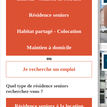
Saint-Saulve (59880)
Sebourg (59990)
Résidence seniors
Tourcoing (59200)
Wambrechies (59118)
Habitat partagé - Colocation
Maintien à domicile
ou
Je recherche un emploi
Quel type de résidence seniors
recherchez-vous ?
Résidence seniors à la location