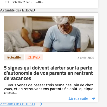
EHPAD Montpellier
EHPAD Nantes
Actualité des EHPAD
EHPAD Nice
EHPAD Paris
EHPAD Royan
EHPAD Saint-Etienne
EHPAD Toulouse
EHPAD Tours
EHPAD Troyes
2 août 2026
Recherche par ville
5 signes qui doivent alerter sur la perte
d'autonomie de vos parents en rentrant
de vacances
Vous venez de passer trois semaines loin de chez
vous, et en retrouvant vos parents fin août, quelque
chose...
Lire la suite
Actualités des EHPAD