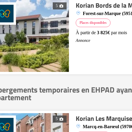
Korian Bords de la 
5
Forest-sur-Marque (595
Places disponibles
À partir de
3 825€
par mois
Annonce
ergements temporaires en EHPAD ayant 
partement
Korian Les Marquis
5
Marcq-en-Barœul (5970