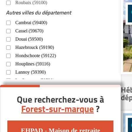
Roubaix (59100)
Autres villes du département
Cambrai (59400)
Cassel (59670)
Douai (59500)
Hazebrouck (59190)
Hondschoote (59122)
Houplines (59116)
Lannoy (59390)
Le Quesnoy (59530)
Héb
Lille (59000)
dé
Que recherchez-vous à
Marly (59770)
Forest-sur-marque
?
Maubeuge (59600)
Neuville-Saint-Rémy (59554)
Phalempin (59133)
EHPAD - Maison de retraite
Rieulay (59870)