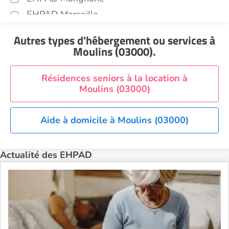
EHPAD Marseille
EHPAD Montpellier
Autres types d'hébergement ou services
à
EHPAD Nantes
Moulins (03000)
.
EHPAD Nice
EHPAD Paris
Résidences seniors à la location à
Moulins (03000)
EHPAD Royan
EHPAD Saint-Etienne
Aide à domicile à Moulins (03000)
EHPAD Toulouse
EHPAD Tours
Actualité des EHPAD
EHPAD Troyes
Recherche par ville