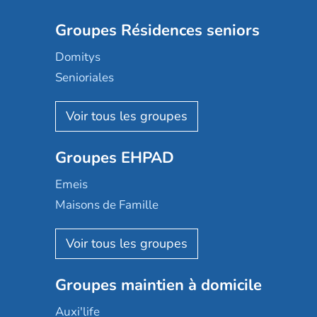
Groupes Résidences seniors
Domitys
Senioriales
Nohée
Les Résidentiels
Ovelia
Groupes EHPAD
Mobicap
Domusvi
Emeis
Happy Senior
Maisons de Famille
Espace et vie
Korian
Aquarelia
Emera
Nexity edenea
Colisée
Les jardins d'Arcadie
Groupes maintien à domicile
Groupe SOS
Occitalia
Le Noble Âge
Auxi'life