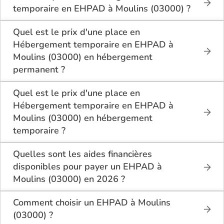
temporaire en EHPAD à Moulins (03000) ?
Sur le site Logement-seniors.com, on recense
actuellement 2 Hébergement temporaire en EHPAD
Quel est le prix d'une place en
à Moulins (03000).
Hébergement temporaire en EHPAD à
Moulins (03000) en hébergement
permanent ?
En hébergement permanent, le tarif minimum en
Hébergement temporaire en EHPAD à Moulins
Quel est le prix d'une place en
(03000) est de 1 650€ par mois pour une chambre
Hébergement temporaire en EHPAD à
simple, et 1 650€ par mois pour une chambre
Moulins (03000) en hébergement
double.
temporaire ?
En hébergement temporaire, le tarif minimum en
Hébergement temporaire en EHPAD à Moulins
Quelles sont les aides financières
(03000) est de 1 650€ par mois pour une chambre
disponibles pour payer un EHPAD à
simple, et 1 650€ par mois pour une chambre
Moulins (03000) en 2026 ?
double.
Les résidents d’EHPAD à Moulins (03000) peuvent
bénéficier de plusieurs aides :
Comment choisir un EHPAD à Moulins
(03000) ?
L’APA (Allocation Personnalisée d’Autonomie)