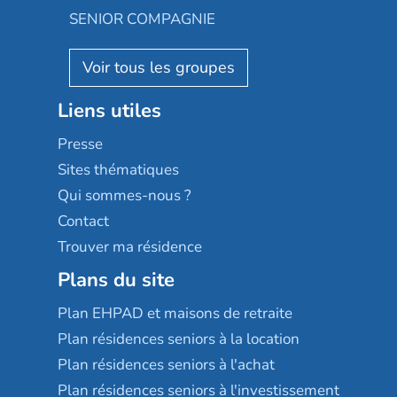
Appartseniors
Almage
SENIOR COMPAGNIE
Villa beausoleil
Pavonis santé
AGE D'OR Services
Reseda
Résidalya
Stella management
Groupe aplus
Liens utiles
Les villages d'or
Sérénys
Presse
Résidences services Villa Médicis
Sites thématiques
Qui sommes-nous ?
Contact
Trouver ma résidence
Plans du site
Plan EHPAD et maisons de retraite
Plan résidences seniors à la location
Plan résidences seniors à l'achat
Plan résidences seniors à l'investissement