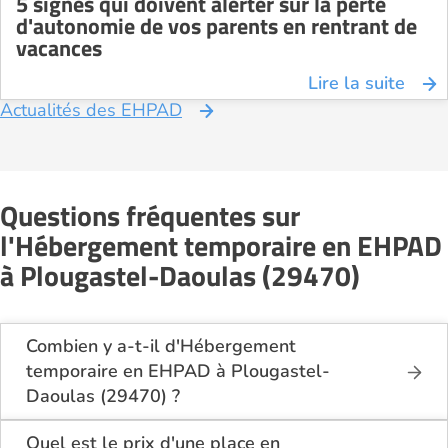
5 signes qui doivent alerter sur la perte
d'autonomie de vos parents en rentrant de
vacances
Lire la suite
Actualités des EHPAD
Questions fréquentes sur
l'Hébergement temporaire en EHPAD
à Plougastel-Daoulas (29470)
Combien y a-t-il d'Hébergement
temporaire en EHPAD à Plougastel-
Daoulas (29470) ?
Sur le site Logement-seniors.com, on recense
actuellement 1 Hébergement temporaire en EHPAD
Quel est le prix d'une place en