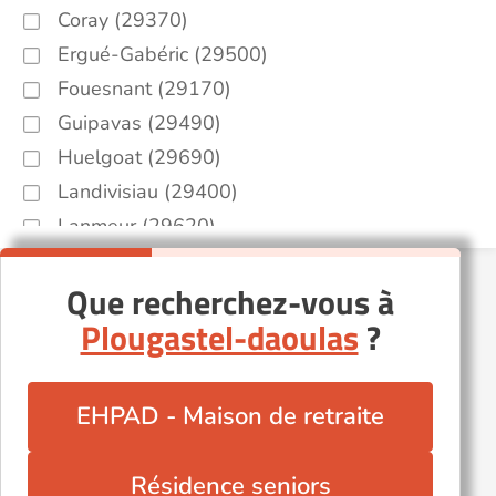
Coray (29370)
Ergué-Gabéric (29500)
Fouesnant (29170)
Guipavas (29490)
Huelgoat (29690)
Landivisiau (29400)
Lanmeur (29620)
Lannilis (29870)
Que recherchez-vous à
Morlaix (29600)
Plougastel-daoulas
?
Plomelin (29700)
Plougonvelin (29217)
Plouhinec (29780)
EHPAD - Maison de retraite
Pont-l'Abbé (29120)
Quimper (29000)
Résidence seniors