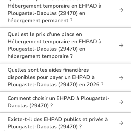
à Plougastel-Daoulas (29470).
Hébergement temporaire en EHPAD à
Plougastel-Daoulas (29470) en
hébergement permanent ?
En hébergement permanent, le tarif minimum en
Hébergement temporaire en EHPAD à Plougastel-
Quel est le prix d'une place en
Daoulas (29470) est de 1 860€ par mois pour une
Hébergement temporaire en EHPAD à
chambre simple, et 1 770€ par mois pour une
Plougastel-Daoulas (29470) en
chambre double.
hébergement temporaire ?
En hébergement temporaire, le tarif minimum en
Hébergement temporaire en EHPAD à Plougastel-
Quelles sont les aides financières
Daoulas (29470) est de 1 860€ par mois pour une
disponibles pour payer un EHPAD à
chambre simple, et 1 770€ par mois pour une
Plougastel-Daoulas (29470) en 2026 ?
chambre double.
Les résidents d’EHPAD à Plougastel-Daoulas
(29470) peuvent bénéficier de plusieurs aides :
Comment choisir un EHPAD à Plougastel-
Daoulas (29470) ?
L’APA (Allocation Personnalisée d’Autonomie)
Pour bien choisir un EHPAD à Plougastel-Daoulas
pour financer une partie de la dépendance.
(29470), il est conseillé de :
Existe-t-il des EHPAD publics et privés à
L’ASH (Aide Sociale à l’Hébergement) pour les
Plougastel-Daoulas (29470) ?
revenus modestes.
Comparer les tarifs et les services proposés