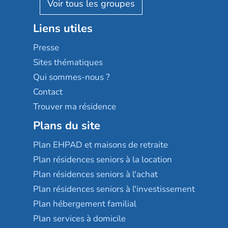
Résidalya
Stella management
Groupe aplus
Liens utiles
Les villages d'or
Sérénys
Presse
Résidences services Villa Médicis
Sites thématiques
Qui sommes-nous ?
Contact
Trouver ma résidence
Plans du site
Plan EHPAD et maisons de retraite
Plan résidences seniors à la location
Plan résidences seniors à l'achat
Plan résidences seniors à l'investissement
Plan hébergement familial
Plan services à domicile