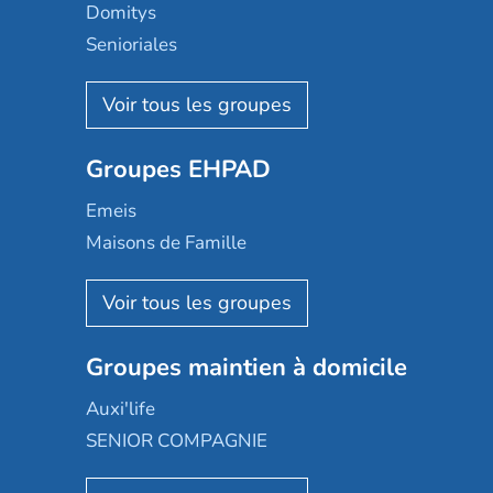
Domitys
Senioriales
Nohée
Les Résidentiels
Ovelia
Groupes EHPAD
Mobicap
Domusvi
Emeis
Happy Senior
Maisons de Famille
Espace et vie
Korian
Aquarelia
Emera
Nexity edenea
Colisée
Les jardins d'Arcadie
Groupes maintien à domicile
Groupe SOS
Occitalia
Le Noble Âge
Auxi'life
Appartseniors
Almage
SENIOR COMPAGNIE
Villa beausoleil
Pavonis santé
AGE D'OR Services
Reseda