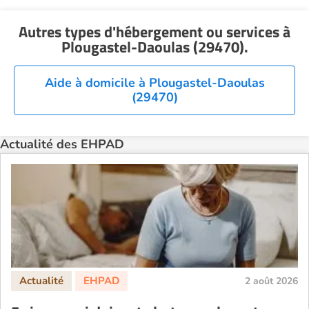
EHPAD Montpellier
Autres types d'hébergement ou services
à
EHPAD Nantes
Plougastel-Daoulas (29470)
.
EHPAD Nice
EHPAD Paris
Aide à domicile à Plougastel-Daoulas
(29470)
EHPAD Royan
EHPAD Saint-Etienne
Actualité des EHPAD
EHPAD Toulouse
EHPAD Tours
EHPAD Troyes
Recherche par ville
2 août 2026