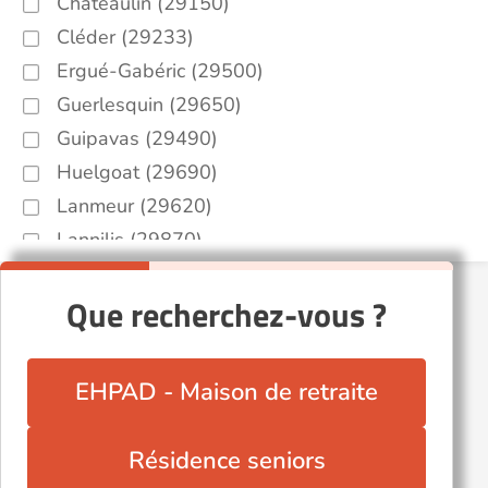
Châteaulin (29150)
Cléder (29233)
Ergué-Gabéric (29500)
Guerlesquin (29650)
Guipavas (29490)
Huelgoat (29690)
Lanmeur (29620)
Lannilis (29870)
Lesneven (29260)
Que recherchez-vous ?
Pleyber-Christ (29410)
Plomelin (29700)
Plouescat (29430)
EHPAD - Maison de retraite
Plouhinec (29780)
Pont-l'Abbé (29120)
Résidence seniors
Quimper (29000)