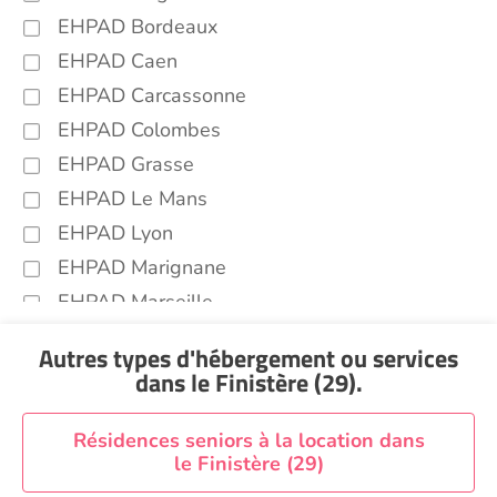
EHPAD Bordeaux
EHPAD Caen
EHPAD Carcassonne
EHPAD Colombes
EHPAD Grasse
EHPAD Le Mans
EHPAD Lyon
EHPAD Marignane
EHPAD Marseille
EHPAD Montpellier
Autres types d'hébergement ou services
EHPAD Nantes
dans le Finistère (29)
.
EHPAD Nice
EHPAD Paris
Résidences seniors à la location dans
le Finistère (29)
EHPAD Royan