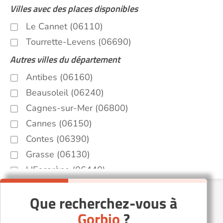
Villes avec des places disponibles
Le Cannet (06110)
Tourrette-Levens (06690)
Autres villes du département
Antibes (06160)
Beausoleil (06240)
Cagnes-sur-Mer (06800)
Cannes (06150)
Contes (06390)
Grasse (06130)
L'Escarène (06440)
La Trinité (06340)
Que recherchez-vous à
Levens (06670)
Gorbio
?
Mouans-Sartoux (06370)