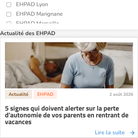
EHPAD Lyon
EHPAD Marignane
EHPAD Marseille
EHPAD Montpellier
Actualité des EHPAD
EHPAD Nantes
EHPAD Nice
EHPAD Paris
EHPAD Royan
EHPAD Saint-Etienne
EHPAD Toulouse
2 août 2026
EHPAD Tours
5 signes qui doivent alerter sur la perte
EHPAD Troyes
d'autonomie de vos parents en rentrant de
Recherche par ville
vacances
Lire la suite