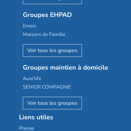
Ovelia
Groupes EHPAD
Mobicap
Domusvi
Emeis
Happy Senior
Maisons de Famille
Espace et vie
Korian
Aquarelia
Emera
Nexity edenea
Colisée
Les jardins d'Arcadie
Groupes maintien à domicile
Groupe SOS
Occitalia
Le Noble Âge
Auxi'life
Appartseniors
Almage
SENIOR COMPAGNIE
Villa beausoleil
Pavonis santé
AGE D'OR Services
Reseda
Résidalya
Stella management
Groupe aplus
Liens utiles
Les villages d'or
Sérénys
Presse