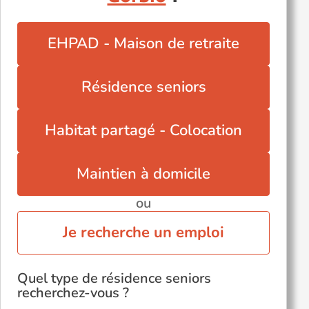
Mougins (06250)
Nice (06000)
EHPAD - Maison de retraite
Pégomas (06580)
Roquefort-les-Pins (06330)
Résidence seniors
Saint-Jeannet (06640)
Saint-Laurent-du-Var (06700)
Habitat partagé - Colocation
Vallauris (06220)
Vence (06140)
Maintien à domicile
ou
Je recherche un emploi
Quel type de résidence seniors
recherchez-vous ?