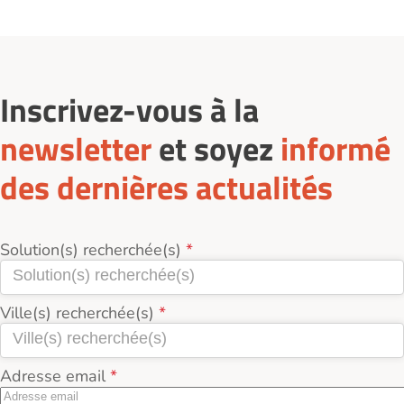
aussi des aides locales complémentaires.
prestations de confort, tandis que les
présence éventuelle d’une unité Alzheimer.
Logement-seniors.com.
établissements publics affichent des tarifs plus
Consulter les avis des familles et résidents sur
accessibles.
Logement-seniors.com.
Inscrivez-vous à la
newsletter
et soyez
informé
des dernières actualités
Solution(s) recherchée(s)
Ville(s) recherchée(s)
Adresse email