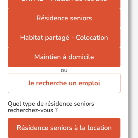
Saint-Symphorien-d'Ozon (69360)
Sainte-Foy-lès-Lyon (69110)
Résidence seniors
Vernaison (69390)
Villefranche-sur-Saône (69400)
Habitat partagé - Colocation
Villeurbanne (69100)
Écully (69130)
Maintien à domicile
ou
Je recherche un emploi
Quel type de résidence seniors
recherchez-vous ?
Résidence seniors à la location