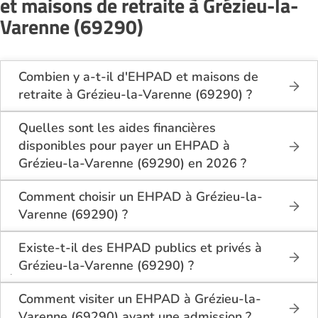
et maisons de retraite à Grézieu-la-
Varenne (69290)
Combien y a-t-il d'EHPAD et maisons de
retraite à Grézieu-la-Varenne (69290) ?
Sur le site Logement-seniors.com, on recense
actuellement 3 EHPAD et maisons de retraite à
Quelles sont les aides financières
Grézieu-la-Varenne (69290).
disponibles pour payer un EHPAD à
Grézieu-la-Varenne (69290) en 2026 ?
Les résidents d’EHPAD à Grézieu-la-Varenne
(69290) peuvent bénéficier de plusieurs aides :
Comment choisir un EHPAD à Grézieu-la-
Varenne (69290) ?
L’APA (Allocation Personnalisée d’Autonomie)
Pour bien choisir un EHPAD à Grézieu-la-Varenne
pour financer une partie de la dépendance.
(69290), il est conseillé de :
Existe-t-il des EHPAD publics et privés à
L’ASH (Aide Sociale à l’Hébergement) pour les
Grézieu-la-Varenne (69290) ?
revenus modestes.
Comparer les tarifs et les services proposés
À Grézieu-la-Varenne (69290), on trouve à la fois
(restauration, animations, soins médicaux).
Les déductions fiscales pour les frais
des EHPAD publics (souvent gérés par le CCAS ou
Comment visiter un EHPAD à Grézieu-la-
d’hébergement en établissement.
Visiter plusieurs établissements pour évaluer
l’hôpital local) et des EHPAD privés (associatifs ou
Varenne (69290) avant une admission ?