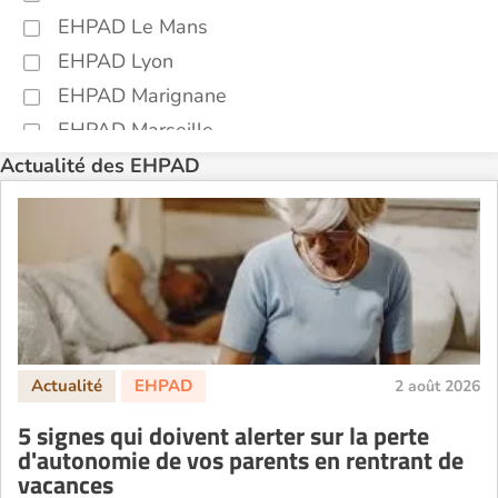
EHPAD Le Mans
EHPAD Lyon
EHPAD Marignane
EHPAD Marseille
EHPAD Montpellier
Actualité des EHPAD
EHPAD Nantes
EHPAD Nice
EHPAD Paris
EHPAD Royan
EHPAD Saint-Etienne
EHPAD Toulouse
2 août 2026
EHPAD Tours
5 signes qui doivent alerter sur la perte
EHPAD Troyes
d'autonomie de vos parents en rentrant de
Recherche par ville
vacances