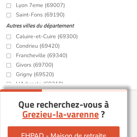
Lyon 7eme (69007)
Saint-Fons (69190)
Autres villes du département
Caluire-et-Cuire (69300)
Condrieu (69420)
Francheville (69340)
Givors (69700)
Grigny (69520)
L'Arbresle (69210)
Lyon (69000)
Que recherchez-vous à
Meyzieu (69330)
Grezieu-la-varenne
?
Oullins (69600)
Rillieux-la-Pape (69140)
Saint-Priest (69800)
EHPAD - Maison de retraite