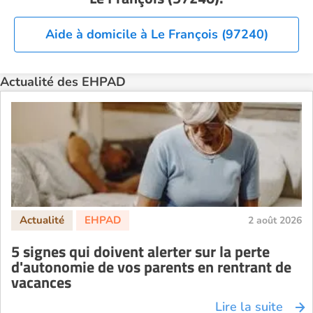
EHPAD Nice
EHPAD Paris
Aide à domicile à Le François (97240)
EHPAD Royan
EHPAD Saint-Etienne
Actualité des EHPAD
EHPAD Toulouse
EHPAD Tours
EHPAD Troyes
Recherche par ville
2 août 2026
5 signes qui doivent alerter sur la perte
d'autonomie de vos parents en rentrant de
vacances
Lire la suite