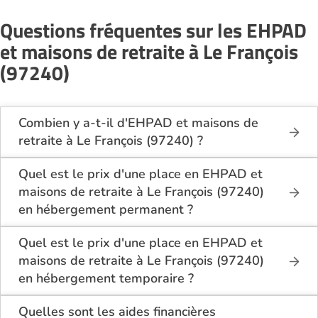
Questions fréquentes sur les EHPAD
et maisons de retraite à Le François
(97240)
Combien y a-t-il d'EHPAD et maisons de
retraite à Le François (97240) ?
Sur le site Logement-seniors.com, on recense
actuellement 2 EHPAD et maisons de retraite à Le
Quel est le prix d'une place en EHPAD et
François (97240).
maisons de retraite à Le François (97240)
en hébergement permanent ?
En hébergement permanent, le tarif minimum en
EHPAD et maisons de retraite à Le François
Quel est le prix d'une place en EHPAD et
(97240) est de 2 490€ par mois pour une chambre
maisons de retraite à Le François (97240)
simple, et 2 490€ par mois pour une chambre
en hébergement temporaire ?
double.
En hébergement temporaire, le tarif minimum en
EHPAD et maisons de retraite à Le François
Quelles sont les aides financières