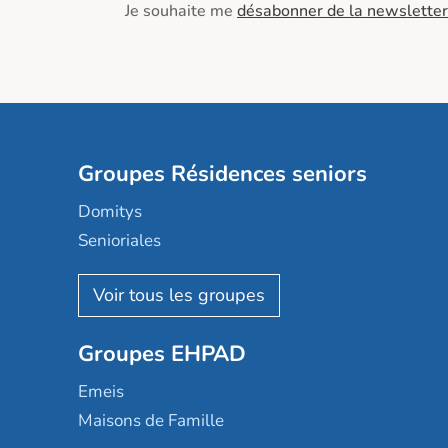
Je souhaite me
désabonner de la newsletter
Groupes Résidences seniors
Domitys
Senioriales
Nohée
Les Résidentiels
Ovelia
Groupes EHPAD
Mobicap
Domusvi
Emeis
Happy Senior
Maisons de Famille
Espace et vie