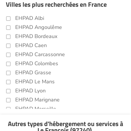
Villes les plus recherchées en France
EHPAD Albi
EHPAD Angoulême
EHPAD Bordeaux
EHPAD Caen
EHPAD Carcassonne
EHPAD Colombes
EHPAD Grasse
EHPAD Le Mans
EHPAD Lyon
EHPAD Marignane
EHPAD Marseille
EHPAD Montpellier
Autres types d'hébergement ou services
à
EHPAD Nantes
Le François (97240)
.