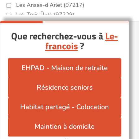
Les Anses-d'Arlet (97217)
Les Trois-Îlets (97229)
Rivière-Salée (97215)
Que recherchez-vous à
Le-
Saint-Esprit (97270)
francois
?
Saint-Joseph (97212)
Schœlcher (97233)
EHPAD - Maison de retraite
Résidence seniors
Habitat partagé - Colocation
Maintien à domicile