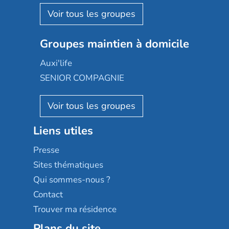
Korian
Aquarelia
Emera
Nexity edenea
Colisée
Les jardins d'Arcadie
Groupes maintien à domicile
Groupe SOS
Occitalia
Le Noble Âge
Auxi'life
Appartseniors
Almage
SENIOR COMPAGNIE
Villa beausoleil
Pavonis santé
AGE D'OR Services
Reseda
Résidalya
Stella management
Groupe aplus
Liens utiles
Les villages d'or
Sérénys
Presse
Résidences services Villa Médicis
Sites thématiques
Qui sommes-nous ?
Contact
Trouver ma résidence
Plans du site