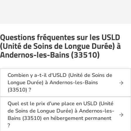
Questions fréquentes sur les USLD
(Unité de Soins de Longue Durée) à
Andernos-les-Bains (33510)
Combien y a-t-il d'USLD (Unité de Soins de
Longue Durée) à Andernos-les-Bains
(33510) ?
Sur le site Logement-seniors.com, on recense
actuellement 1 USLD (Unité de Soins de Longue
Quel est le prix d'une place en USLD (Unité
Durée) à Andernos-les-Bains (33510).
de Soins de Longue Durée) à Andernos-les-
Bains (33510) en hébergement permanent
?