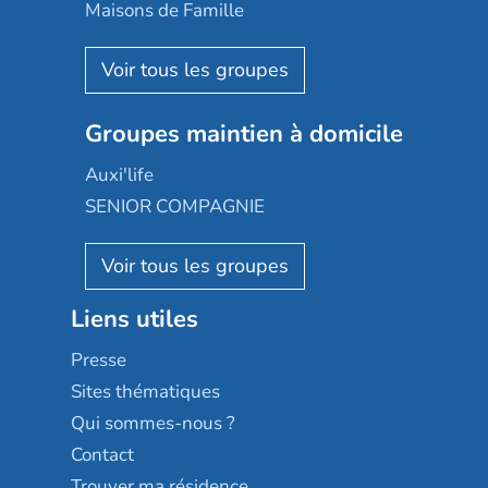
Happy Senior
Maisons de Famille
Espace et vie
Korian
Aquarelia
Emera
Nexity edenea
Colisée
Les jardins d'Arcadie
Groupes maintien à domicile
Groupe SOS
Occitalia
Le Noble Âge
Auxi'life
Appartseniors
Almage
SENIOR COMPAGNIE
Villa beausoleil
Pavonis santé
AGE D'OR Services
Reseda
Résidalya
Stella management
Groupe aplus
Liens utiles
Les villages d'or
Sérénys
Presse
Résidences services Villa Médicis
Sites thématiques
Qui sommes-nous ?
Contact
Trouver ma résidence