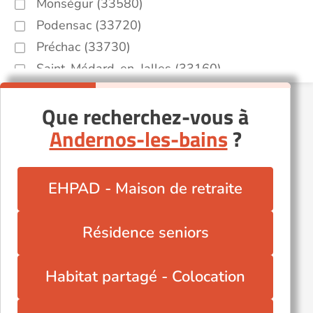
Monségur (33580)
Podensac (33720)
Préchac (33730)
Saint-Médard-en-Jalles (33160)
Sainte-Foy-la-Grande (33220)
Que recherchez-vous à
Talence (33400)
Andernos-les-bains
?
EHPAD - Maison de retraite
Résidence seniors
Habitat partagé - Colocation