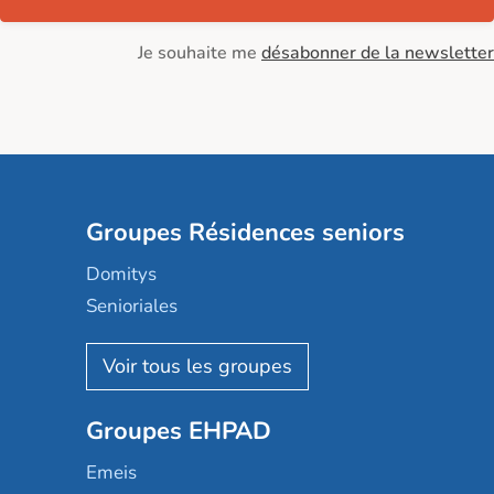
Je souhaite me
désabonner de la newsletter
Groupes Résidences seniors
Domitys
Senioriales
Nohée
Les Résidentiels
Ovelia
Groupes EHPAD
Mobicap
Domusvi
Emeis