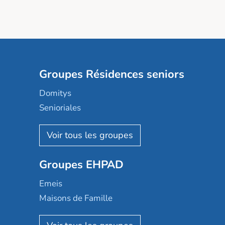
Groupes Résidences seniors
Domitys
Senioriales
Nohée
Les Résidentiels
Ovelia
Groupes EHPAD
Mobicap
Domusvi
Emeis
Happy Senior
Maisons de Famille
Espace et vie
Korian
Aquarelia