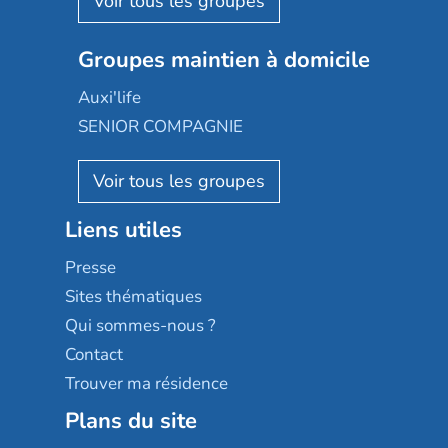
Emera
Nexity edenea
Colisée
Les jardins d'Arcadie
Groupes maintien à domicile
Groupe SOS
Occitalia
Le Noble Âge
Auxi'life
Appartseniors
Almage
SENIOR COMPAGNIE
Villa beausoleil
Pavonis santé
AGE D'OR Services
Reseda
Résidalya
Stella management
Groupe aplus
Liens utiles
Les villages d'or
Sérénys
Presse
Résidences services Villa Médicis
Sites thématiques
Qui sommes-nous ?
Contact
Trouver ma résidence
Plans du site