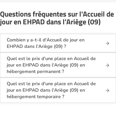
Questions fréquentes sur l'Accueil de
jour en EHPAD dans l'Ariège (09)
Combien y a-t-il d'Accueil de jour en
EHPAD dans l'Ariège (09) ?
Sur le site Logement-seniors.com, on recense
actuellement 7 Accueil de jour en EHPAD dans
Quel est le prix d'une place en Accueil de
l'Ariège (09).
jour en EHPAD dans l'Ariège (09) en
hébergement permanent ?
En hébergement permanent, le coût d'une chambre
simple en Accueil de jour en EHPAD dans l'Ariège
Quel est le prix d'une place en Accueil de
(09) se situe entre 1 920€ et 2 070€ par mois.
jour en EHPAD dans l'Ariège (09) en
hébergement temporaire ?
Pour une chambre double, les prix varient de 1
En hébergement temporaire, le tarif minimum en
770€ à 1 770€ par personne et par mois.
Accueil de jour en EHPAD dans l'Ariège (09) est de
2 520€ par mois pour une chambre simple.
En moyenne, sur les 4 établissements ayant