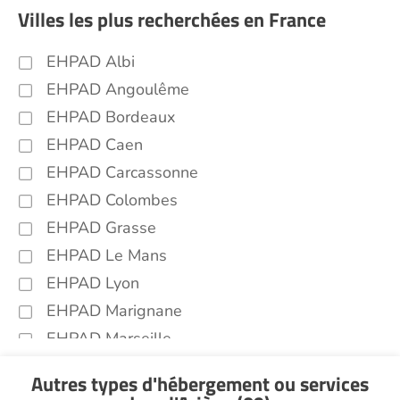
Villes les plus recherchées en France
EHPAD Albi
EHPAD Angoulême
EHPAD Bordeaux
EHPAD Caen
EHPAD Carcassonne
EHPAD Colombes
EHPAD Grasse
EHPAD Le Mans
EHPAD Lyon
EHPAD Marignane
EHPAD Marseille
EHPAD Montpellier
Autres types d'hébergement ou services
EHPAD Nantes