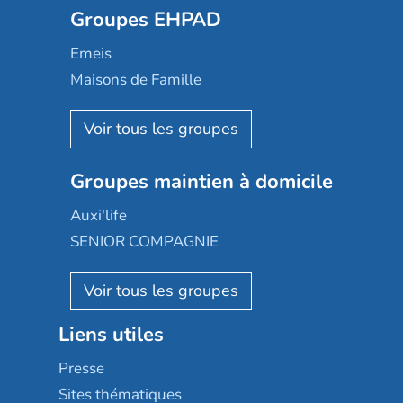
Groupes EHPAD
Mobicap
Domusvi
Emeis
Happy Senior
Maisons de Famille
Espace et vie
Korian
Aquarelia
Emera
Nexity edenea
Colisée
Les jardins d'Arcadie
Groupes maintien à domicile
Groupe SOS
Occitalia
Le Noble Âge
Auxi'life
Appartseniors
Almage
SENIOR COMPAGNIE
Villa beausoleil
Pavonis santé
AGE D'OR Services
Reseda
Résidalya
Stella management
Groupe aplus
Liens utiles
Les villages d'or
Sérénys
Presse
Résidences services Villa Médicis
Sites thématiques