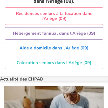
dans l'Ariège (09)
.
EHPAD Nice
EHPAD Paris
Résidences seniors à la location dans
l'Ariège (09)
EHPAD Royan
EHPAD Saint-Etienne
Hébergement familial dans l'Ariège (09)
EHPAD Toulouse
EHPAD Tours
Aide à domicile dans l'Ariège (09)
EHPAD Troyes
Recherche par ville
Colocation seniors dans l'Ariège (09)
Actualité des EHPAD