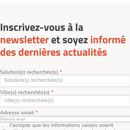
renseigné leurs tarifs hébergement permanent, le
prix d'une place en chambre simple en Accueil de
jour en EHPAD dans l'Ariège (09) se situe autour de
Inscrivez-vous à la
1 988€ par mois, et 1 770€ / pers. par mois pour
une chambre double.
newsletter
et soyez
informé
des dernières actualités
Solution(s) recherchée(s)
Ville(s) recherchée(s)
Adresse email
J'accepte que les informations saisies soient