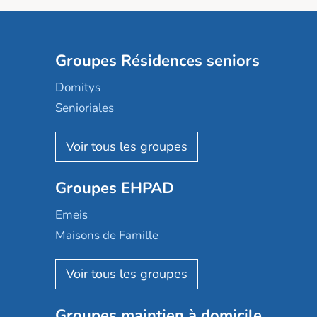
Groupes Résidences seniors
Domitys
Senioriales
Nohée
Les Résidentiels
Ovelia
Groupes EHPAD
Mobicap
Domusvi
Emeis
Happy Senior
Maisons de Famille
Espace et vie
Korian
Aquarelia
Emera
Nexity edenea
Colisée
Les jardins d'Arcadie
Groupes maintien à domicile