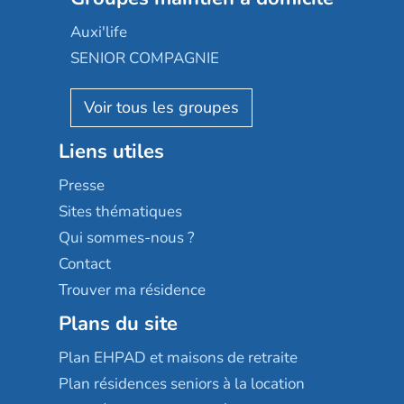
Groupe SOS
Occitalia
Le Noble Âge
Auxi'life
Appartseniors
Almage
SENIOR COMPAGNIE
Villa beausoleil
Pavonis santé
AGE D'OR Services
Reseda
Résidalya
Stella management
Groupe aplus
Liens utiles
Les villages d'or
Sérénys
Presse
Résidences services Villa Médicis
Sites thématiques
Qui sommes-nous ?
Contact
Trouver ma résidence
Plans du site
Plan EHPAD et maisons de retraite
Plan résidences seniors à la location