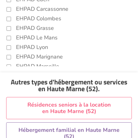
EHPAD Carcassonne
EHPAD Colombes
EHPAD Grasse
EHPAD Le Mans
EHPAD Lyon
EHPAD Marignane
EHPAD Marseille
EHPAD Montpellier
Autres types d'hébergement ou services
EHPAD Nantes
en Haute Marne (52)
.
EHPAD Nice
EHPAD Paris
Résidences seniors à la location
en Haute Marne (52)
EHPAD Royan
EHPAD Saint-Etienne
Hébergement familial en Haute Marne
EHPAD Toulouse
(52)