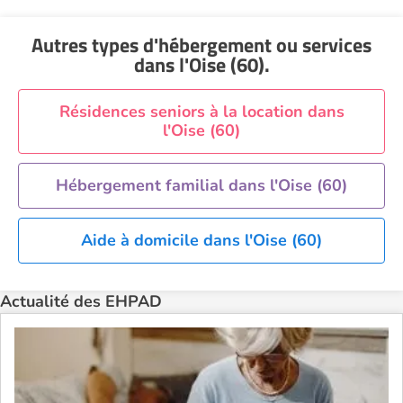
EHPAD Montpellier
Autres types d'hébergement ou services
EHPAD Nantes
dans l'Oise (60)
.
EHPAD Nice
EHPAD Paris
Résidences seniors à la location dans
l'Oise (60)
EHPAD Royan
EHPAD Saint-Etienne
Hébergement familial dans l'Oise (60)
EHPAD Toulouse
EHPAD Tours
Aide à domicile dans l'Oise (60)
EHPAD Troyes
Recherche par ville
Actualité des EHPAD