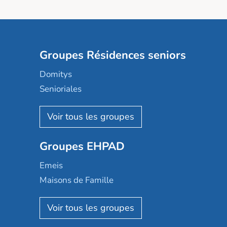
Groupes Résidences seniors
Domitys
Senioriales
Nohée
Les Résidentiels
Ovelia
Groupes EHPAD
Mobicap
Domusvi
Emeis
Happy Senior
Maisons de Famille
Espace et vie
Korian
Aquarelia
Emera
Nexity edenea
Colisée