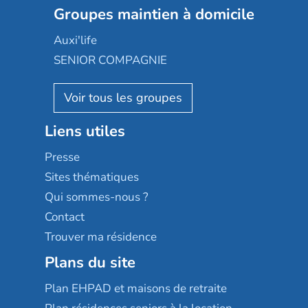
Les jardins d'Arcadie
Groupes maintien à domicile
Groupe SOS
Occitalia
Le Noble Âge
Auxi'life
Appartseniors
Almage
SENIOR COMPAGNIE
Villa beausoleil
Pavonis santé
AGE D'OR Services
Reseda
Résidalya
Stella management
Groupe aplus
Liens utiles
Les villages d'or
Sérénys
Presse
Résidences services Villa Médicis
Sites thématiques
Qui sommes-nous ?
Contact
Trouver ma résidence
Plans du site
Plan EHPAD et maisons de retraite