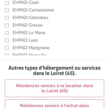
EHPAD Caen
EHPAD Carcassonne
EHPAD Colombes
EHPAD Grasse
EHPAD Le Mans
EHPAD Lyon
EHPAD Marignane
EHPAD Marseille
EHPAD Montpellier
Autres types d'hébergement ou services
EHPAD Nantes
dans le Loiret (45)
.
EHPAD Nice
EHPAD Paris
Résidences seniors à la location dans
le Loiret (45)
EHPAD Royan
EHPAD Saint-Etienne
Résidences seniors à l’achat dans
EHPAD Toulouse