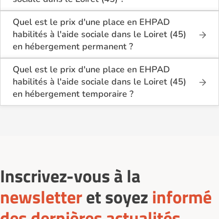
Sur le site Logement-seniors.com, on recense
actuellement 5 EHPAD habilités à l'aide sociale
Quel est le prix d'une place en EHPAD
dans le Loiret (45).
habilités à l'aide sociale dans le Loiret (45)
en hébergement permanent ?
En hébergement permanent, le tarif minimum en
EHPAD habilités à l'aide sociale dans le Loiret (45)
Quel est le prix d'une place en EHPAD
est de 2 822€ par mois pour une chambre simple.
habilités à l'aide sociale dans le Loiret (45)
en hébergement temporaire ?
En hébergement temporaire, le tarif minimum en
EHPAD habilités à l'aide sociale dans le Loiret (45)
est de 3 101€ par mois pour une chambre simple,
et 2 846€ par mois pour une chambre double.
Inscrivez-vous à la
newsletter
et soyez
informé
des dernières actualités