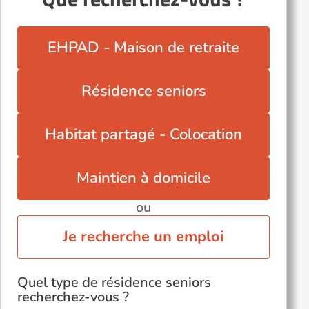
Fontenay-Trésigny (77610)
Montereau-Fault-Yonne (77130)
EHPAD - Maison de retraite
Moret-sur-Loing (77250)
Nemours (77140)
Résidence seniors
Provins (77160)
Saint-Fargeau-Ponthierry (77310)
Habitat partagé - Colocation
Tournan-en-Brie (77220)
Veneux-les-Sablons (77250)
Maintien à domicile
Vernou-la-Celle-sur-Seine (77670)
ou
Voir toutes les villes du département
Je recherche un emploi
Quel type de résidence seniors
recherchez-vous ?