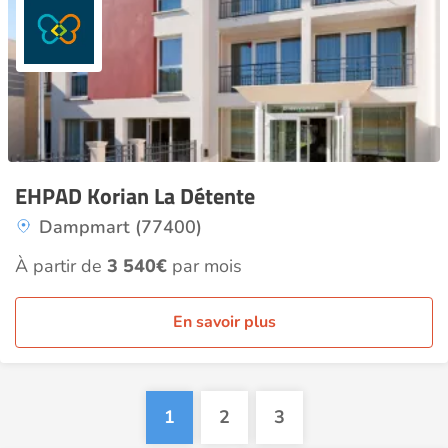
EHPAD Korian La Détente
Dampmart (77400)
À partir de
3 540€
par mois
En savoir plus
1
2
3