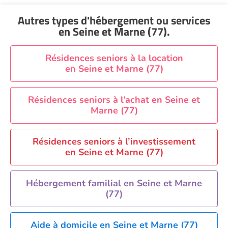
EHPAD Montpellier
Autres types d'hébergement ou services
EHPAD Nantes
en Seine et Marne (77)
.
EHPAD Nice
EHPAD Paris
Résidences seniors à la location
en Seine et Marne (77)
EHPAD Royan
EHPAD Saint-Etienne
Résidences seniors à l’achat en Seine et
EHPAD Toulouse
Marne (77)
EHPAD Tours
EHPAD Troyes
Résidences seniors à l’investissement
Recherche par ville
en Seine et Marne (77)
Hébergement familial en Seine et Marne
(77)
Aide à domicile en Seine et Marne (77)