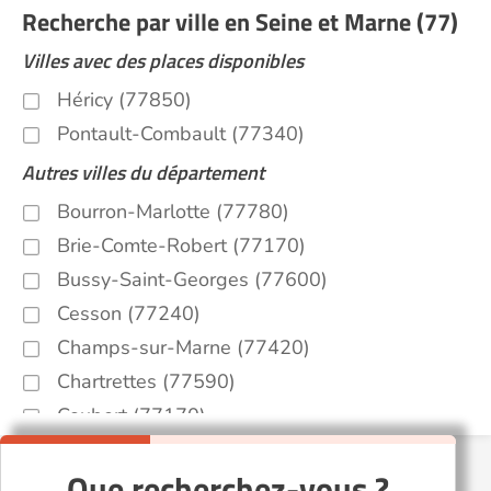
Recherche par ville en Seine et Marne (77)
Villes avec des places disponibles
Héricy (77850)
Pontault-Combault (77340)
Autres villes du département
Bourron-Marlotte (77780)
Brie-Comte-Robert (77170)
Bussy-Saint-Georges (77600)
Cesson (77240)
Champs-sur-Marne (77420)
Chartrettes (77590)
Coubert (77170)
Couilly-Pont-aux-Dames (77860)
Que recherchez-vous ?
Esbly (77450)