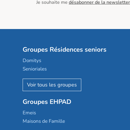
Je souhaite me
désabonner de la newsletter
Groupes Résidences seniors
Domitys
Senioriales
Nohée
Les Résidentiels
Ovelia
Groupes EHPAD
Mobicap
Domusvi
Emeis
Happy Senior
Maisons de Famille
Espace et vie
Korian