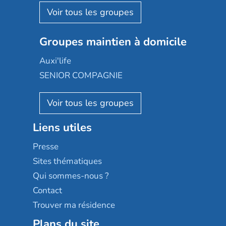
Aquarelia
Emera
Nexity edenea
Colisée
Les jardins d'Arcadie
Groupes maintien à domicile
Groupe SOS
Occitalia
Le Noble Âge
Auxi'life
Appartseniors
Almage
SENIOR COMPAGNIE
Villa beausoleil
Pavonis santé
AGE D'OR Services
Reseda
Résidalya
Stella management
Groupe aplus
Liens utiles
Les villages d'or
Sérénys
Presse
Résidences services Villa Médicis
Sites thématiques
Qui sommes-nous ?
Contact
Trouver ma résidence
Plans du site