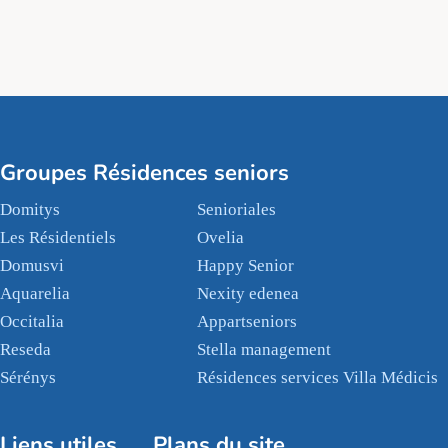
Groupes Résidences seniors
Domitys
Senioriales
Les Résidentiels
Ovelia
Domusvi
Happy Senior
Aquarelia
Nexity edenea
Occitalia
Appartseniors
Reseda
Stella management
Sérénys
Résidences services Villa Médicis
Liens utiles
Plans du site