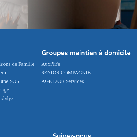
Groupes maintien à domicile
sons de Famille
Auxi'life
era
SENIOR COMPAGNIE
oupe SOS
AGE D'OR Services
mage
idalya
Suivez-nous