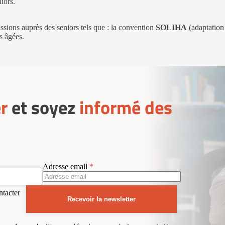
iors.
ssions auprès des seniors tels que : la convention
SOLIHA
(adaptation 
s âgées.
r
et soyez
informé des
Adresse email
ntacter
Recevoir la newsletter