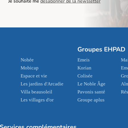
Je souhaite me
désabonner de la newsletter
Groupes EHPAD
Nohée
Emeis
Mai
Mobicap
Korian
Em
Espace et vie
Colisée
Gr
Les jardins d'Arcadie
Le Noble Âge
Al
Villa beausoleil
Pavonis santé
Rés
Les villages d'or
Groupe aplus
Services complémentaires