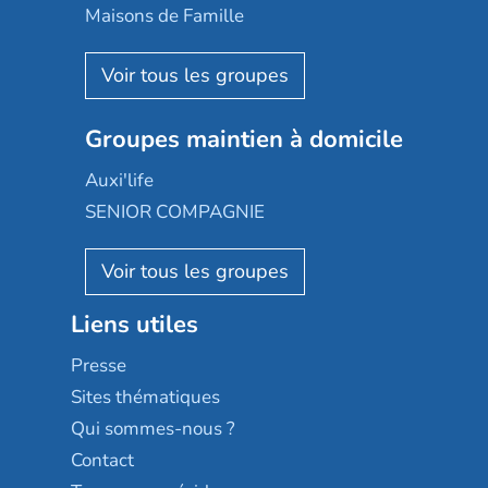
Happy Senior
Maisons de Famille
Espace et vie
Korian
Aquarelia
Emera
Nexity edenea
Colisée
Les jardins d'Arcadie
Groupes maintien à domicile
Groupe SOS
Occitalia
Le Noble Âge
Auxi'life
Appartseniors
Almage
SENIOR COMPAGNIE
Villa beausoleil
Pavonis santé
AGE D'OR Services
Reseda
Résidalya
Stella management
Groupe aplus
Liens utiles
Les villages d'or
Sérénys
Presse
Résidences services Villa Médicis
Sites thématiques
Qui sommes-nous ?
Contact