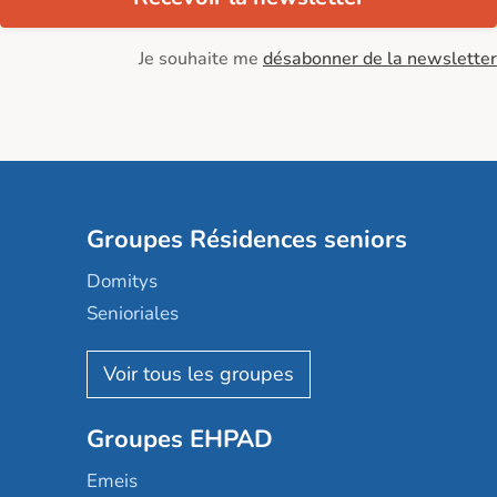
Je souhaite me
désabonner de la newsletter
Groupes Résidences seniors
Domitys
Senioriales
Nohée
Les Résidentiels
Ovelia
Groupes EHPAD
Mobicap
Domusvi
Emeis