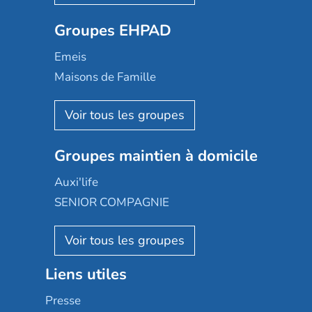
Ovelia
Groupes EHPAD
Mobicap
Domusvi
Emeis
Happy Senior
Maisons de Famille
Espace et vie
Korian
Aquarelia
Emera
Nexity edenea
Colisée
Les jardins d'Arcadie
Groupes maintien à domicile
Groupe SOS
Occitalia
Le Noble Âge
Auxi'life
Appartseniors
Almage
SENIOR COMPAGNIE
Villa beausoleil
Pavonis santé
AGE D'OR Services
Reseda
Résidalya
Stella management
Groupe aplus
Liens utiles
Les villages d'or
Sérénys
Presse