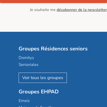
Je souhaite me
désabonner de la newsletter
Groupes Résidences seniors
Domitys
Senioriales
Nohée
Les Résidentiels
Ovelia
Groupes EHPAD
Mobicap
Domusvi
Emeis
Happy Senior