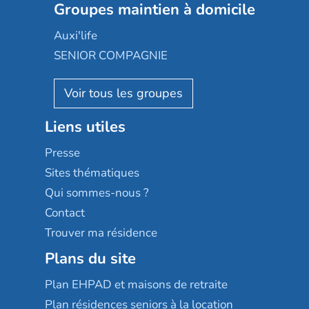
Les jardins d'Arcadie
Groupes maintien à domicile
Groupe SOS
Occitalia
Le Noble Âge
Auxi'life
Appartseniors
Almage
SENIOR COMPAGNIE
Villa beausoleil
Pavonis santé
AGE D'OR Services
Reseda
Résidalya
Stella management
Groupe aplus
Liens utiles
Les villages d'or
Sérénys
Presse
Résidences services Villa Médicis
Sites thématiques
Qui sommes-nous ?
Contact
Trouver ma résidence
Plans du site
Plan EHPAD et maisons de retraite
Plan résidences seniors à la location