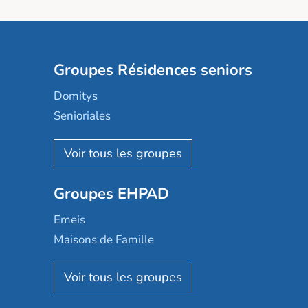
Groupes Résidences seniors
Domitys
Senioriales
Nohée
Les Résidentiels
Ovelia
Groupes EHPAD
Mobicap
Domusvi
Emeis
Happy Senior
Maisons de Famille
Espace et vie
Korian
Aquarelia
Emera
Nexity edenea
Colisée