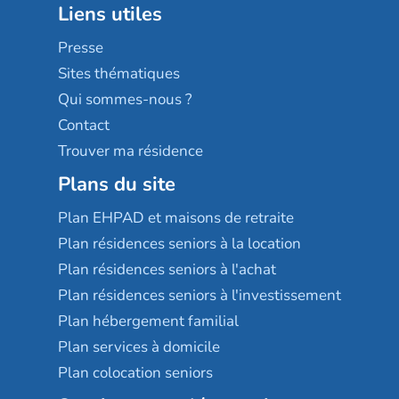
Liens utiles
Les villages d'or
Sérénys
Presse
Résidences services Villa Médicis
Sites thématiques
Qui sommes-nous ?
Contact
Trouver ma résidence
Plans du site
Plan EHPAD et maisons de retraite
Plan résidences seniors à la location
Plan résidences seniors à l'achat
Plan résidences seniors à l'investissement
Plan hébergement familial
Plan services à domicile
Plan colocation seniors