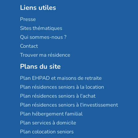
Groupe aplus
Liens utiles
Les villages d'or
Sérénys
Presse
Résidences services Villa Médicis
Sites thématiques
Qui sommes-nous ?
Contact
Trouver ma résidence
Plans du site
Plan EHPAD et maisons de retraite
Plan résidences seniors à la location
Plan résidences seniors à l'achat
Plan résidences seniors à l'investissement
Plan hébergement familial
Plan services à domicile
Plan colocation seniors