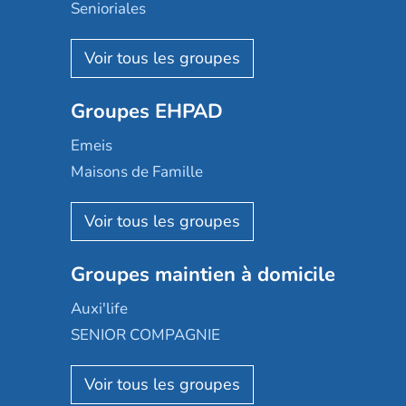
Senioriales
Nohée
Les Résidentiels
Ovelia
Groupes EHPAD
Mobicap
Domusvi
Emeis
Happy Senior
Maisons de Famille
Espace et vie
Korian
Aquarelia
Emera
Nexity edenea
Colisée
Les jardins d'Arcadie
Groupes maintien à domicile
Groupe SOS
Occitalia
Le Noble Âge
Auxi'life
Appartseniors
Almage
SENIOR COMPAGNIE
Villa beausoleil
Pavonis santé
AGE D'OR Services
Reseda
Résidalya
Stella management