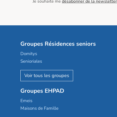
Je souhaite me
désabonner de la newsletter
Groupes Résidences seniors
Domitys
Senioriales
Nohée
Les Résidentiels
Ovelia
Groupes EHPAD
Mobicap
Domusvi
Emeis
Happy Senior
Maisons de Famille
Espace et vie
Korian