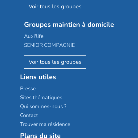
Aquarelia
Emera
Nexity edenea
Colisée
Les jardins d'Arcadie
Groupes maintien à domicile
Groupe SOS
Occitalia
Le Noble Âge
Auxi'life
Appartseniors
Almage
SENIOR COMPAGNIE
Villa beausoleil
Pavonis santé
AGE D'OR Services
Reseda
Résidalya
Stella management
Groupe aplus
Liens utiles
Les villages d'or
Sérénys
Presse
Résidences services Villa Médicis
Sites thématiques
Qui sommes-nous ?
Contact
Trouver ma résidence
Plans du site