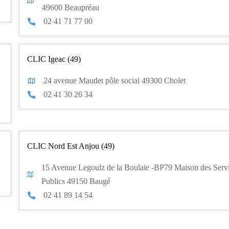
49600 Beaupréau
02 41 71 77 00
CLIC Igeac (49)
24 avenue Maudet pôle social 49300 Cholet
02 41 30 26 34
CLIC Nord Est Anjou (49)
15 Avenue Legoulz de la Boulaie -BP79 Maison des Serv
Publics 49150 Baugé
02 41 89 14 54