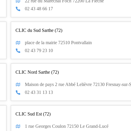
22 rue du Maréchal Foch 72200 La Flèche
02 43 48 66 17
CLIC du Sud Sarthe (72)
place de la mairie 72510 Pontvallain
02 43 79 23 10
CLIC Nord Sarthe (72)
Maison de pays 2 rue Abbé Lelièvre 72130 Fresnay-sur-S
02 43 31 13 13
CLIC Sud Est (72)
1 rue Georges Coulon 72150 Le Grand-Lucé