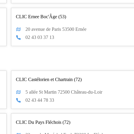
CLIC Ernee Boc'Âge (53)
20 avenue de Paris 53500 Ernée
02 43 03 37 13
CLIC Castélorien et Chartrain (72)
5 allée St Martin 72500 Château-du-Loir
02 43 44 78 33
CLIC Du Pays Fléchois (72)