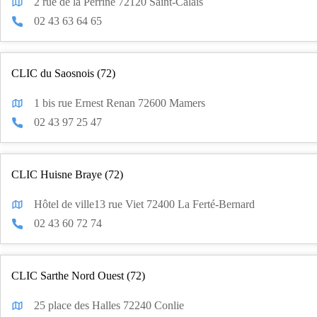
2 rue de la Perrine 72120 Saint-Calais
02 43 63 64 65
CLIC du Saosnois (72)
1 bis rue Ernest Renan 72600 Mamers
02 43 97 25 47
CLIC Huisne Braye (72)
Hôtel de ville13 rue Viet 72400 La Ferté-Bernard
02 43 60 72 74
CLIC Sarthe Nord Ouest (72)
25 place des Halles 72240 Conlie