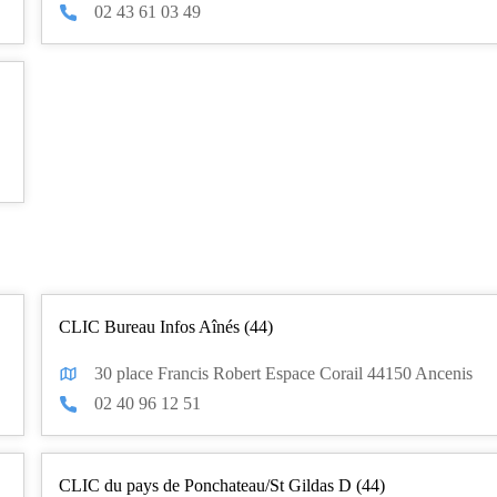
02 43 61 03 49
CLIC Bureau Infos Aînés (44)
30 place Francis Robert Espace Corail 44150 Ancenis
02 40 96 12 51
CLIC du pays de Ponchateau/St Gildas D (44)