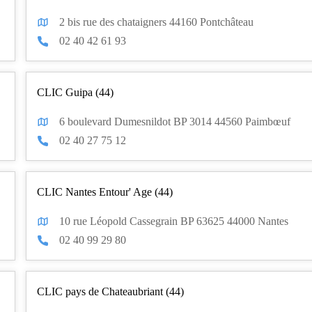
2 bis rue des chataigners 44160 Pontchâteau
02 40 42 61 93
CLIC Guipa (44)
6 boulevard Dumesnildot BP 3014 44560 Paimbœuf
02 40 27 75 12
CLIC Nantes Entour' Age (44)
10 rue Léopold Cassegrain BP 63625 44000 Nantes
02 40 99 29 80
CLIC pays de Chateaubriant (44)